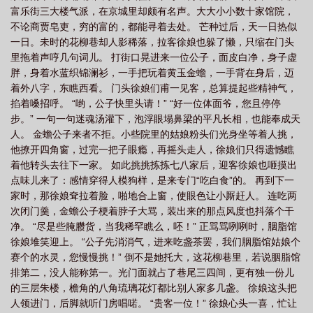
富乐街三大楼气派，在京城里却颇有名声。大大小小数十家馆院，
不论商贾皂吏，穷的富的，都能寻着去处。 芒种过后，天一日热似
一日。未时的花柳巷却人影稀落，拉客徐娘也躲了懒，只缩在门头
里拖着声哼几句词儿。 打街口晃进来一位公子，面皮白净，身子虚
胖，身着水蓝织锦澜衫，一手把玩着黄玉金蟾，一手背在身后，迈
着外八字，东瞧西看。 门头徐娘们甫一见客，总算提起些精神气，
掐着嗓招呼。 “哟，公子快里头请！” “好一位体面爷，您且停停
步。” 一句一句迷魂汤灌下，泡浮眼塌鼻梁的平凡长相，也能奉成天
人。 金蟾公子来者不拒。小些院里的姑娘粉头们光身坐等着人挑，
他撩开四角窗，过完一把子眼瘾，再摇头走人，徐娘们只得遗憾瞧
着他转头去往下一家。 如此挑挑拣拣七八家后，迎客徐娘也咂摸出
点味儿来了：感情穿得人模狗样，是来专门“吃白食”的。 再到下一
家时，那徐娘耷拉着脸，啪地合上窗，使眼色让小厮赶人。 连吃两
次闭门羹，金蟾公子梗着脖子大骂，装出来的那点风度也抖落个干
净。 “尽是些腌臜货，当我稀罕瞧么，呸！” 正骂骂咧咧时，胭脂馆
徐娘堆笑迎上。 “公子先消消气，进来吃盏茶罢，我们胭脂馆姑娘个
赛个的水灵，您慢慢挑！” 倒不是她托大，这花柳巷里，若说胭脂馆
排第二，没人能称第一。光门面就占了巷尾三四间，更有独一份儿
的三层朱楼，檐角的八角琉璃花灯都比别人家多几盏。 徐娘这头把
人领进门，后脚就听门房唱喏。 “贵客一位！” 徐娘心头一喜，忙让