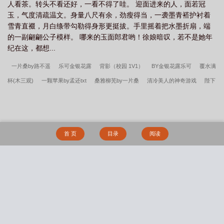
人看茶。转头不看还好，一看不得了哇。 迎面进来的人，面若冠
玉，气度清疏温文。身量八尺有余，劲瘦得当，一袭墨青褡护衬着
雪青直裰，月白绦带勾勒得身形更挺拔。手里摇着把水墨折扇，端
的一副翩翩公子模样。 哪来的玉面郎君哟！徐娘暗叹，若不是她年
纪在这，都想...
一片桑by路不遥
乐可金银花露
背影（校园 1V1）
BY金银花露乐可
覆水满
杯(木三观)
一颗苹果by孟还txt
桑雅柳芜by一片桑
清冷美人的神奇游戏
陛下
请张开双月退BY九海免费阅读
下厨房(金银花露)
心有不甘PO(1V1)情挽笔趣阁
女尊：宠幸后宫日常by池塘
背影by小开橘
林沐晴江佑临by背影
你是迟来的
欢喜全文
乐可(校对版番外)全文免费阅读
一片桑（狗血骨科1v1）
女尊：宠幸
首 页
目录
阅读
后宫日常（BG，男生子，NPH）
《覆水满杯》BY木三观
挟恩以报（1v1古
言）
静海旖旎（校园高H）
【海贼王】恋爱哪有一帆风顺（剧情NP）
【不良
人同人】春山可望（np）
召唤绿传（召唤万岁同人）
性感的美艳妈妈
宅男侵
搜 索
入動漫世界
熟女名器系统
妖行纪
Damsels in Distress（bdsm短篇合集）
深陷于扶她美少女的辱骂疼爱之中（NP 高H）