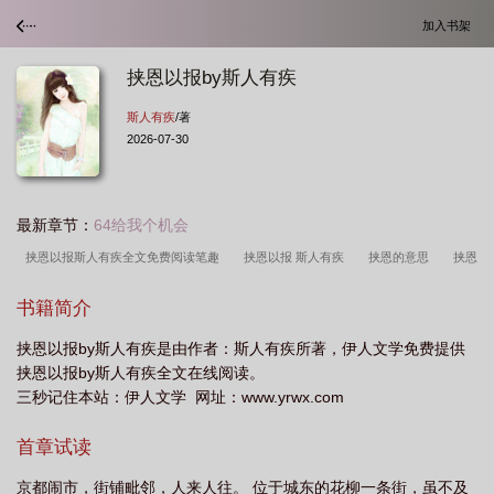
加入书架
挟恩以报by斯人有疾
斯人有疾
/著
2026-07-30
最新章节：
64给我个机会
挟恩以报斯人有疾全文免费阅读笔趣
挟恩以报 斯人有疾
挟恩的意思
挟恩
已报是什么意思?
挟恩自重解释
挟恩自重与挟恩图报的区别
挟恩自
书籍简介
重
挟恩怎么读
挟恩以报斯人有疾
挟恩不图报在线阅读
挟恩图报君子不
挟恩以报by斯人有疾是由作者：斯人有疾所著，伊人文学免费提供
为出处
挟恩以报by斯人有疾全文在线阅读。
三秒记住本站：伊人文学 网址：www.yrwx.com
首章试读
京都闹市，街铺毗邻，人来人往。 位于城东的花柳一条街，虽不及