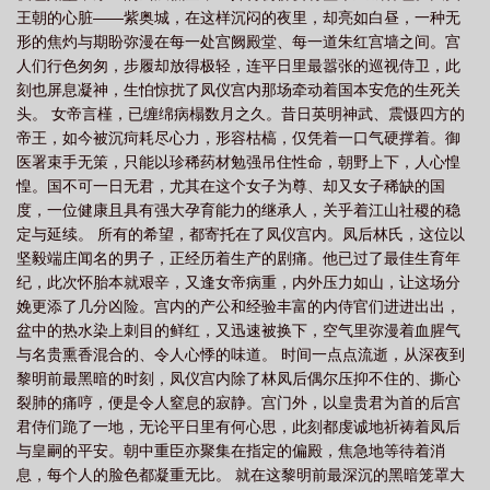
王朝的心脏——紫奥城，在这样沉闷的夜里，却亮如白昼，一种无
形的焦灼与期盼弥漫在每一处宫阙殿堂、每一道朱红宫墙之间。宫
人们行色匆匆，步履却放得极轻，连平日里最嚣张的巡视侍卫，此
刻也屏息凝神，生怕惊扰了凤仪宫内那场牵动着国本安危的生死关
头。 女帝言槿，已缠绵病榻数月之久。昔日英明神武、震慑四方的
帝王，如今被沉疴耗尽心力，形容枯槁，仅凭着一口气硬撑着。御
医署束手无策，只能以珍稀药材勉强吊住性命，朝野上下，人心惶
惶。国不可一日无君，尤其在这个女子为尊、却又女子稀缺的国
度，一位健康且具有强大孕育能力的继承人，关乎着江山社稷的稳
定与延续。 所有的希望，都寄托在了凤仪宫内。凤后林氏，这位以
坚毅端庄闻名的男子，正经历着生产的剧痛。他已过了最佳生育年
纪，此次怀胎本就艰辛，又逢女帝病重，内外压力如山，让这场分
娩更添了几分凶险。宫内的产公和经验丰富的内侍官们进进出出，
盆中的热水染上刺目的鲜红，又迅速被换下，空气里弥漫着血腥气
与名贵熏香混合的、令人心悸的味道。 时间一点点流逝，从深夜到
黎明前最黑暗的时刻，凤仪宫内除了林凤后偶尔压抑不住的、撕心
裂肺的痛哼，便是令人窒息的寂静。宫门外，以皇贵君为首的后宫
君侍们跪了一地，无论平日里有何心思，此刻都虔诚地祈祷着凤后
与皇嗣的平安。朝中重臣亦聚集在指定的偏殿，焦急地等待着消
息，每个人的脸色都凝重无比。 就在这黎明前最深沉的黑暗笼罩大