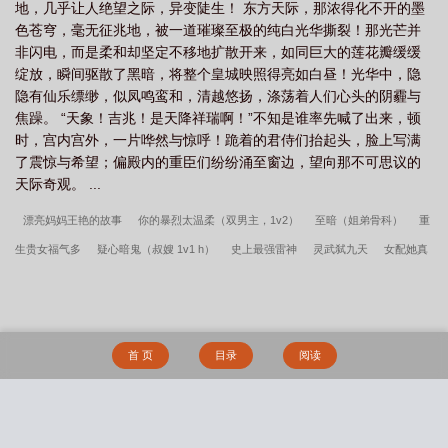
地，几乎让人绝望之际，异变陡生！ 东方天际，那浓得化不开的墨
色苍穹，毫无征兆地，被一道璀璨至极的纯白光华撕裂！那光芒并
非闪电，而是柔和却坚定不移地扩散开来，如同巨大的莲花瓣缓缓
绽放，瞬间驱散了黑暗，将整个皇城映照得亮如白昼！光华中，隐
隐有仙乐缥缈，似凤鸣鸾和，清越悠扬，涤荡着人们心头的阴霾与
焦躁。 “天象！吉兆！是天降祥瑞啊！”不知是谁率先喊了出来，顿
时，宫内宫外，一片哗然与惊呼！跪着的君侍们抬起头，脸上写满
了震惊与希望；偏殿内的重臣们纷纷涌至窗边，望向那不可思议的
天际奇观。 ...
漂亮妈妈王艳的故事
你的暴烈太温柔（双男主，1v2）
至暗（姐弟骨科）
重
生贵女福气多
疑心暗鬼（叔嫂 1v1 h）
史上最强雷神
灵武弑九天
女配她真
的超甜(np)
青春那些欲望
圣光并不会保佑你
说了别惹我
夏宫byVEDETT
强行侵占
乐以忘悠（兄妹骨科）
小白杨by水千丞
一妻多夫试用户（H）
师父在上我在下
第一夫人（耽美）
谋定三国
咬痕（abo）
床下不熟（高
首 页
目录
阅读
干，H）
约会大作战：关于Bed End线的五河士道重生的那些事
恋上青涩小姨
那村那人那痞子（H）
医生我还有救吗（1v1 h）
（cod乙女）豢养（nph）
偷窥老公出轨（女绿红帽）
牝马传
她想被操（H）
爱过你这件事（H）