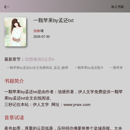
加入书架
一颗苹果by孟还txt
池塘
/著
2026-07-30
最新章节：
32想肏你2云天h
一颗苹果by孟还txt全文免费阅读_孟还_酷网
一颗苹果by孟还图片
一颗苹果
by孟还TXT八零
一颗苹果by孟还TXT链接
一颗苹果by孟还txt百度
一颗苹
书籍简介
果by孟还TXT无弹窗
一颗苹果by孟还txt保存
一颗苹果by孟还txt全文免费阅读
一颗苹果by孟还txt是由作者：池塘所著，伊人文学免费提供一颗苹
无删减
一颗苹果by孟还txt全文免费阅读
一颗苹果by孟还TXT
一颗苹果by
果by孟还txt全文在线阅读。
孟还txt百度资源
一颗苹果by孟还txt笔趣阁
一颗苹果by孟还讲的什么
一颗
三秒记住本站：伊人文学 网址：www.yrwx.com
苹果by孟还txt番外免费阅读
一颗苹果by孟还TXT夸克
一颗苹果by孟还TXT百
首章试读
度提取码
一颗苹果by孟还txt夸克
一颗苹果by孟还壁纸
一颗苹果by孟还晋
江
一颗苹果by孟还有多少字
一颗苹果by孟还TXT百度
夜色如墨，厚重的云层低垂，压抑得仿佛要将整个皇城吞噬。大央