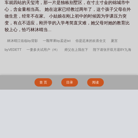
车就四站的天玺湾，那一片是独栋别墅区，在寸土寸金的锦城市中
心，含金量相当高。 她在这家已经教过两年了，这个孩子父母在外
做生意，经常不在家。 小姑娘在刚上初中的时候因为学课压力突
变，有点不适应，刚开学的入学考简直灾难，她父母对她的教育比
较上心，恰巧林沐晴当...
林沐晴江佑临by背影
一颗苹果by孟还txt
你是迟来的欢喜全文
夏宫
byVEDETT
一妻多夫试用户（H）
师父在上我在下
陛下请张开双月退BY九海
免费阅读
说了别惹我
圣光并不会保佑你
女尊：宠幸后宫日常by池塘
至暗
（姐弟骨科）
覆水满杯(木三观)
疑心暗鬼（叔嫂 1v1 h）
小白杨by水千丞
青春那些欲望
女配她真的超甜(np)
女尊：宠幸后宫日常（BG，男生子，
首 页
目录
阅读
NPH）
漂亮妈妈王艳的故事
清冷美人的神奇游戏
下厨房(金银花露)
除魔卫
道怎么成了除膜慰道？
【不良人同人】春山可望（np）
妖行纪
夏宫
倾城
坊
宅男侵入動漫世界
淫书生
平静美好的校园生活
倾城坊（NPH）
写自
搜 索
己的同人文有什么问题！（NP）