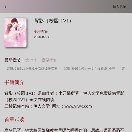
加入书架
背影（校园 1V1）
小开橘
/著
2026-07-30
最新章节：
第七十一章浴室h
背影校园1v1小开橘免费阅读无弹窗
背影(校园 1V1)_全文在线阅读_小开
背
影校园1v1
背影原文阅读
背影文章全文阅读理解答案
背影是吗
背影(校
书籍简介
园)
背影全文
背影校园1V1免费
背影（校园 1V1）是由作者：小开橘所著，伊人文学免费提供背影
（校园 1V1）全文在线阅读。
三秒记住本站：伊人文学 网址：www.yrwx.com
首章试读
寒冬已至，锦大校园阶梯教室里暖气呼呼作响，思政老师正滔滔不