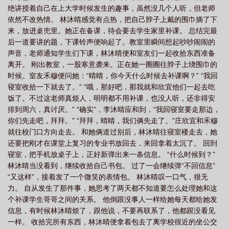
绝讲授着自己在上大学时候发生的趣事，虽然没几个人听，但老师
依然不改热情。 林沐晴感觉有点热，把自己脖子上戴的围巾摘了下
来，放进桌兜里。她正在备课，待会要去学生家里补课。 总结完最
后一道要讲的题，下课铃声便响起了。教室里瞬间想起吵吵闹闹的
声音，老师通知学生们下课，林沐晴便和室友们一起收拾东西准备
离开。 刚出教室，一股寒意袭来。正在她一圈圈往脖子上绕围巾的
时候。室友禾穆便问她：“晴晴，你今天什么时候去补课啊？” “我回
寝室收拾一下就去了。” “哦，那好吧，那我就和欣宜他们一起去吃
饭了。不过这老师真烦人，明明都不用补课，也没人听，还非得安
排到周六，真讨厌。” “确实”，李沐晴应和到，“我回寝室要走那边，
你们先走吧，拜拜。” “拜拜，晴晴，我们俩先走了。”庄欣宜和禾穆
就往校门口方向走去。 和她俩道过别后，林沐晴往寝室楼走去，她
还要把刚才在课堂上复习的专业书放回去，来回拿着太沉了。 回到
寝室，把手机放桌子上，正好新弹出来一条信息。 “什么时候到？”
林沐晴当没看到，继续收拾自己书包。 过了一会继续弹“不回信息”
“又这样”，接着发了一个微笑的表情包。 林沐晴叹一口气，很无
力。 自从发生了那件事，她思考了两天都不知道要怎么处理她和这
个补课学生哥哥之间的关系。 他倒跟没事人一样给她每天都给她发
信息，有时候林沐晴烦了，跟他说，不要再联系了，他都跟没看见
一样。 收拾完所有东西，林沐晴便拿着包去了离学校很近的坐公交