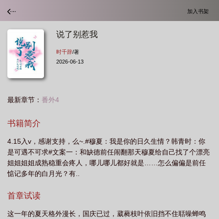
加入书架
说了别惹我
时千辞
/著
2026-06-13
最新章节：
番外4
书籍简介
4.15入v，感谢支持，么~.#穆夏：我是你的日久生情？韩青时：你
是可遇不可求#文案一：和缺德前任闹翻那天穆夏给自己找了个漂亮
姐姐姐姐成熟稳重会疼人，哪儿哪儿都好就是……怎么偏偏是前任
惦记多年的白月光？有..
首章试读
这一年的夏天格外漫长，国庆已过，葳蕤枝叶依旧挡不住聒噪蝉鸣