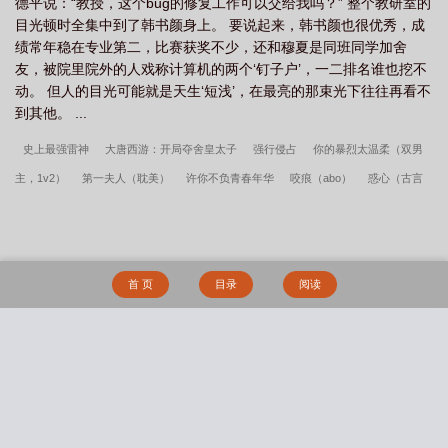
德平说：“教授，这个bug的修复工作可以交给我吗？” 整个教研室的
目光顿时全集中到了韩书颜身上。 要说起来，韩书颜也很优秀，成
绩常年稳在专业第二，比赛获奖不少，还和穆夏是同班同学加舍
友，被院里院外的人戏称计算机的两个‘钉子户’，一二排名谁也挖不
动。 但人的目光可能就是天生‘短浅’，在最亮的那束光下往往再看不
到其他。 ...
史上最强雷神
大唐西游：开局夺舍皇太子
强行侵占
你的暴烈太温柔（双男
主，1v2）
第一夫人（耽美）
许你不负青春年华
咬痕（abo）
惑心（古言
NPH）
宫妃的正确姿势
女配她真的超甜(np)
一妻多夫试用户（H）
至暗
（姐弟骨科）
军嫂娇，军嫂媚，糙汉军爷宠上天
重生贵女福气多
普女的非常
规攻略（nph）
谋定三国
乐以忘悠（兄妹骨科）
师父在上我在下
但求其爱
首 页
目录
阅读
（年下1V1）
灵武弑九天
静海旖旎（校园高H）
【海贼王】恋爱哪有一帆风顺
（剧情NP）
【不良人同人】春山可望（np）
召唤绿传（召唤万岁同人）
性感
的美艳妈妈
宅男侵入動漫世界
熟女名器系统
妖行纪
Damsels in
搜 索
Distress（bdsm短篇合集）
深陷于扶她美少女的辱骂疼爱之中（NP 高H）