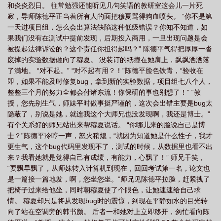
和炎炎烈日。 往常勉强还能听见几句笑语的教研室这会儿一片死
寂，导师陈德平正当着所有人的面把穆夏骂得狗血喷头。 “你不是第
一天进项目组，怎么会出算法缺陷这种低级错误？你知不知道，如
果我们没有在测试中提前发现，后期投入商用，一旦出现问题是会
被提起法律诉讼的？这个责任你担得起吗？” 陈德平气得把厚厚一沓
废掉的实验数据砸向了穆夏。 没装订的纸撞在她肩上，飘飘洒洒落
了满地。 “对不起。” “对不起有用？！”陈德平脸色铁青，“验收在
即，如果不能及时修复bug，拿到新的实验数据，项目组七八个人，
整整三个月的努力全都会付诸东流！你保研的事也别想了！” “教
授，您先别生气，师妹平时做事挺严谨的，这次会出错主要是bug太
隐蔽了，别说是她，就连我这个大师兄也没发现啊，我还是博士。”
有个关系好的师兄站出来帮穆夏说话。 “你哪儿来的脸说自己是博
士？”陈德平冷哼一声，怒火稍熄，“就因为知道她是什么性子，我才
更生气，这个bug代码里发现不了，测试的时候，从数据里也看不出
来？我看她就是觉得自己有成绩，有能力，心飘了！” 师兄干笑，
“要飘早飘了，从师妹转入计算机到现在，回回考试第一名，论文也
是一篇接一篇地发，啊，您坐您坐。”师兄见陈德平拉脸，赶紧拽了
把椅子过来给他坐，同时朝穆夏使了个眼色，让她速速给自己求
情。 穆夏却只是将从发现bug时的震惊，到现在平静如水的目光转
向了站在空调旁的韩书颜。 后者一和她对上立即移开，匆忙看向陈