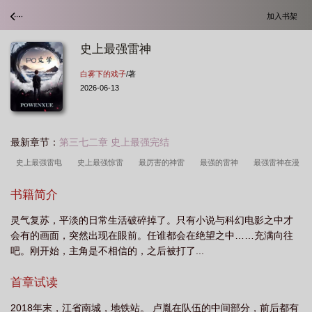
加入书架
史上最强雷神
白雾下的戏子
/著
2026-06-13
最新章节：
第三七二章 史上最强完结
史上最强雷电
史上最强惊雷
最厉害的神雷
最强的雷神
最强雷神在漫
威
最强神雷排名
史上最强雷电天气
历史上最强雷电
史上最强雷
书籍简介
暴
最强的雷神是谁
最强雷神在漫威免费阅读
史上最强雷神是谁
灵气复苏，平淡的日常生活破碎掉了。只有小说与科幻电影之中才
会有的画面，突然出现在眼前。任谁都会在绝望之中……充满向往
吧。刚开始，主角是不相信的，之后被打了...
首章试读
2018年末，江省南城，地铁站。 卢胤在队伍的中间部分，前后都有