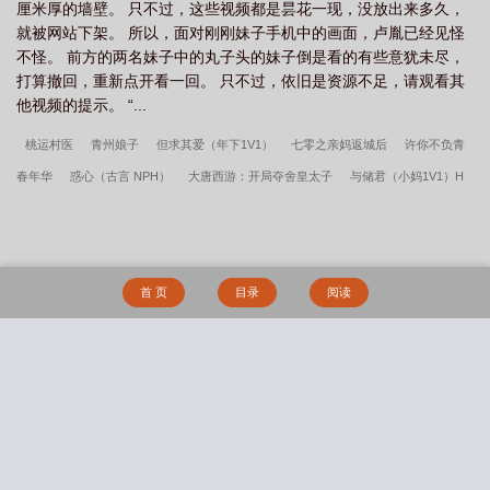
厘米厚的墙壁。 只不过，这些视频都是昙花一现，没放出来多久，
就被网站下架。 所以，面对刚刚妹子手机中的画面，卢胤已经见怪
不怪。 前方的两名妹子中的丸子头的妹子倒是看的有些意犹未尽，
打算撤回，重新点开看一回。 只不过，依旧是资源不足，请观看其
他视频的提示。 “...
桃运村医
青州娘子
但求其爱（年下1V1）
七零之亲妈返城后
许你不负青
春年华
惑心（古言 NPH）
大唐西游：开局夺舍皇太子
与储君（小妈1V1）H
强取豪夺（np）
入梦来（睡奸囚禁）
宫妃的正确姿势
他的月光（H，
1v1）
别来招惹我
军嫂娇，军嫂媚，糙汉军爷宠上天
快穿之献出身体拯救山君
（BG，微sm，1v1）
少女催眠实录NPH
盛夏似锦
腹黑总裁心尖宠
遮天武
首 页
目录
阅读
皇
普女的非常规攻略（nph）
生而为Beta，她很抱歉（abo np)
子前母犯——
温婉母亲与清纯女友的沦陷
我不想当黄毛，可是……
淫书生
深陷于扶她美少
女的辱骂疼爱之中（NP 高H）
催眠调教app
Damsels in Distress（bdsm短篇合
搜 索
集）
正人君子
碧云锁魂录
医生我还有救吗（1v1 h）