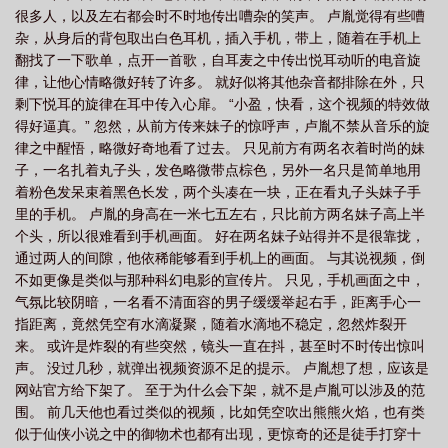
很多人，以及左右都会时不时地传出嘈杂的笑声。 卢胤觉得有些嘈
杂，从身后的背包取出白色耳机，插入手机，带上，随着在手机上
翻找了一下歌单，点开一首歌，自耳麦之中传出悦耳动听的电音旋
律，让他心情略微好转了许多。 就好似将其他杂音都排除在外，只
剩下悦耳的旋律在耳中传入心扉。 “小盈，快看，这个视频的特效做
得好逼真。” 忽然，从前方传来妹子的惊呼声，卢胤不禁从音乐的旋
律之中醒悟，略微好奇地看了过去。 只见前方有两名衣着时尚的妹
子，一名扎着丸子头，发色略微带点棕色，另外一名只是简单地用
着粉色发呆束着黑色长发，两个头凑在一块，正在看丸子头妹子手
里的手机。 卢胤的身高在一米七五左右，只比前方两名妹子高上半
个头，所以很难看到手机画面。 好在两名妹子站得并不是很靠拢，
通过两人的间隙，他依稀能够看到手机上的画面。 与其说视频，倒
不如更像是类似与那种科幻电影的宣传片。 只见，手机画面之中，
气氛比较阴暗，一名看不清面容的男子缓缓举起右手，距离手心一
指距离，竟然凭空有水滴凝聚，随着水滴地不稳定，忽然炸裂开
来。 或许是炸裂的有些突然，镜头一直在抖，甚至时不时传出惊叫
声。 没过几秒，就弹出视频资源不足的提示。 卢胤想了想，应该是
网站官方给下架了。 至于为什么会下架，就不是卢胤可以涉及的范
围。 前几天他也看过类似的视频，比如凭空吹出熊熊火焰，也有类
似于仙侠小说之中的御物术也都有出现，更惊奇的还是徒手打穿十