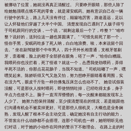
被挪动了位置，她就没再真正清醒过。 只要睁开眼睛，那些人除了
给她勉强喂点饿不死的零食，就是灌安眠药。她有意识自己在一辆
行驶中的车上，路上几天没有停过，颠簸地厉害，路途遥远，足以
让人怀疑他们穿越了大半个中国。 清楚发现自己遇到了人贩子得亏
于司机跟同行的交谈，一个说，“就剩这最后一个了，咋整？” “啥咋
整？说好的，送到位这一趟也算圆满了。” “可惜先前死了那一个，
怪你手黑，安眠药吃多了死人呐，白白地浪费。唉，本来说留个回
去。” 坐在副驾驶那个中年男人，四十开外长相普通，支根牙签剔
牙，歪着嘴，脸上的褶子全部挤在眼角，呸了一声，“给你白糟蹋。
我喂药你也没拦着，死了怪谁？就这一个，怂恿我使劲喂药，弄得
半死不活的，你那点花花肠子，当我不知道。” 司机咕嘟了一声，嘿
嘿笑起来。陈娇听得又气又急又怕，努力想睁开眼睛看看周围，实
在没力气，眼皮千斤坠一样仿佛鬼压床怎么也动不了。 她尝试假装
没醒，可是那伙人按时喂药，即使悄悄吐掉，已经吃得太多，身子
半点力也使不上。脑子一直浑浑懵懵的，每一次醒来都能发现车上
人少了。 她努力想保持清醒，至少摸清楚现在的情况，若是能跟他
们沟通有机会不被卖掉更好。可是那些人很机灵，大概也是业务娴
熟，发现人醒了根本不会主动交流，确定她没有自主行动的能力，
不管发出什么动静都不会搭理。连那个司机也一样，她明明听见他
们对话，对于她的小动作在同伴的警示下不敢理会。 在路上走的时