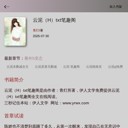
加入书架
云泥（H）txt笔趣阁
青灯
/著
2026-07-30
最新章节：
番外5变态
云泥未删减全文
云泥原著无删减
云泥 笔趣阁
云泥格格党
云泥gl免费
阅读全文笔趣阁
云泥最新章节免费阅读txt
云泥笔趣阁txt免费
云泥txt全文
书籍简介
阅读
云泥阅读未删减版
云泥全文免费阅读晋江
云泥By
云泥未删减内
云泥（H）txt笔趣阁是由作者：青灯所著，伊人文学免费提供云泥
容
云泥无删减在线阅读
云泥全文无删减
云泥txt在线阅读
云泥txt全
（H）txt笔趣阁全文在线阅读。
文
三秒记住本站：伊人文学 网址：www.yrwx.com
首章试读
陈娇也不清楚到底睡了多久，从第一次醒来，发现自己在无意识中