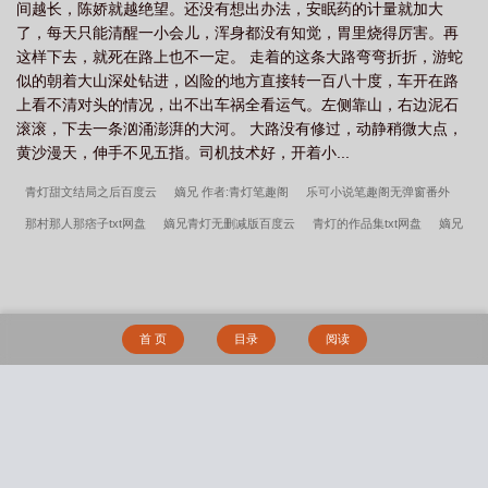
间越长，陈娇就越绝望。还没有想出办法，安眠药的计量就加大
了，每天只能清醒一小会儿，浑身都没有知觉，胃里烧得厉害。再
这样下去，就死在路上也不一定。 走着的这条大路弯弯折折，游蛇
似的朝着大山深处钻进，凶险的地方直接转一百八十度，车开在路
上看不清对头的情况，出不出车祸全看运气。左侧靠山，右边泥石
滚滚，下去一条汹涌澎湃的大河。 大路没有修过，动静稍微大点，
黄沙漫天，伸手不见五指。司机技术好，开着小...
青灯甜文结局之后百度云
嫡兄 作者:青灯笔趣阁
乐可小说笔趣阁无弹窗番外
那村那人那痞子txt网盘
嫡兄青灯无删减版百度云
青灯的作品集txt网盘
嫡兄
by青灯
甜文结局之后（H）by青灯
云泥青灯无删减笔趣阁
嫡兄青灯未删减版
txt
嫡兄(h)青灯笔趣阁
云鬓缠枝(重生)全文在线阅读
别后重逢pop阿肥笔全文
甜文结局之后青灯po笔趣阁
竹马改造记
撬墙角（高H）笔趣阁无弹窗
杨枝甘
首 页
目录
阅读
露全文
今是昨非（父女）笔趣阁无弹窗
甜文结局之后h全文阅读青灯
今是昨非
by灭森未删减
平静美好的校园生活
倾君长生
请不要骚扰向导！（哨向
NPH）
从斗罗开始收取性奴的诸天之旅
写自己的同人文有什么问题！
静海旖
搜 索
旎（校园高H）
催眠复仇系列
白骑士守则
愛無止境
马屌高中生穿越到性观
念开放的世界