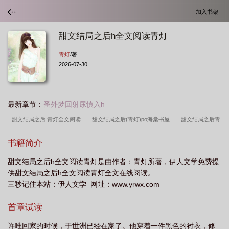
加入书架
甜文结局之后h全文阅读青灯
青灯
/著
2026-07-30
最新章节：
番外梦回射尿慎入h
甜文结局之后 青灯全文阅读
甜文结局之后(青灯)po海棠书屋
甜文结局之后青
灯免费阅读
甜文结局之后(青灯)po全文阅读
甜文结局之后在线阅读青灯
甜
书籍简介
文结局之后(青灯)在线
甜文结局之后(青灯)potxt
甜文结局之后作者青灯
甜文结局之后h全文阅读青灯是由作者：青灯所著，伊人文学免费提
po
甜文结局之后(青灯)po晋江
甜文结局之后免费阅读青灯
甜文结局之后
供甜文结局之后h全文阅读青灯全文在线阅读。
(h)—青灯
甜文结局之后目录青灯
甜文结局之后 作者青灯 1v1
甜文结局之
三秒记住本站：伊人文学 网址：www.yrwx.com
后无删减版青灯
甜文结局之后(青灯)御宅屋
甜文结局之后*作者青灯
甜文
首章试读
结局之后(青灯)po全文
书名甜文结局之后 作者青灯
甜文结局之后(h)/青
灯
甜文结局之后作者 青灯完结 先婚后～爱 po
甜文结局之后青灯笔趣阁免费阅
许唯回家的时候，于世洲已经在家了。他穿着一件黑色的衬衣，修