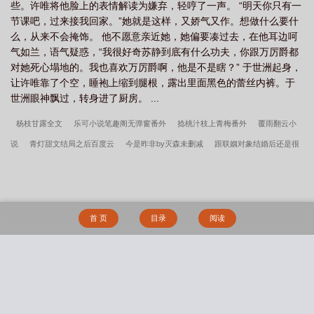
些。许唯将他脸上的表情解读为嫌弃，轻哼了一声。 “明天你只有一
节课吧，过来接我回家。”她就是这样，又娇气又作。想做什么要什
么，从来不会掩饰。 他不愿意亲近她，她偏要凑过去，在他耳边呵
气如兰，语气疑惑，“我很好奇苏静到底有什么功夫，你跟万厉爵都
对她死心塌地的。我也喜欢万厉爵啊，他是不是瞎？” 于世洲起身，
让许唯靠了个空，睡袍上缩到腿根，露出里面黑色的蕾丝内裤。于
世洲眼神飘过，转身进了厨房。 ...
杨枝甘露全文
乐可小说笔趣阁无弹窗番外
捻桃汁枝上青梅番外
覆雨翻云小
说
青灯甜文结局之后百度云
今是昨非by灭森未删减
跟联姻对象结婚后还是很
不熟by啊肥阿未删减
竹马改造记
云鬓缠枝(重生)全文在线阅读
撬墙角（高H）
笔趣阁无弹窗
甜文结局之后青灯po笔趣阁
啊肥阿新作撬墙角（高H）
跟联姻
对象结婚后还是很不熟（H）完整版
别后重逢pop阿肥笔全文
主角叫钱银子纪琰
首 页
目录
阅读
的小说
今是昨非（父女）笔趣阁无弹窗
撬墙角（高H）完整版
暗恋成真全文
跟联姻对象结婚后还是很不熟（H）笔趣阁无弹窗
撬墙角by啊肥阿未删减
生而
为Beta，她很抱歉（abo np)
子前母犯——温婉母亲与清纯女友的沦陷
我不想当
搜 索
黄毛，可是……
淫书生
深陷于扶她美少女的辱骂疼爱之中（NP 高H）
催眠调
教app
Damsels in Distress（bdsm短篇合集）
正人君子
碧云锁魂录
医生我