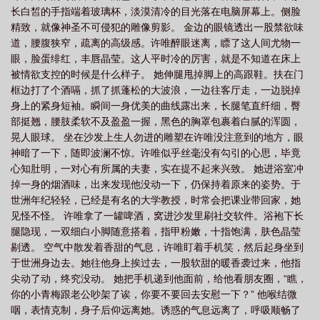
长白皙的手指端着玻璃杯，淡漠清冷的目光落在电脑屏幕上。侧脸
读txt
甜文结局之后—青灯
精致，就像神圣不可侵犯的雕像剪影。 金边的眼镜透出一股禁欲味
道，腰腹狭窄，疏离的高级感。许唯醉眼迷离，瞟了这人间尤物一
眼，脸蛋绯红，丰唇晶莹。这人平时冷的厉害，就是不知道在床上
被情欲支控的时候是什么样子。 她伸腿甩掉脚上的高跟鞋。扶在门
框边打了个酒嗝，抓了抓蓬松的大波浪，一边往客厅走，一边脱掉
身上的紧身短袖。瞬间一身优美的曲线露出来，长腿笔直纤细，臀
部挺翘，腰肢柔软不及盈盈一握，黑色的胸罩包裹着白腻的浑圆，
晃人眼球。 坐在沙发上生人勿进的雕塑在许唯没注意到的地方，眼
神暗了一下，随即波澜不惊。许唯似乎丝毫没有勾引的心思，毕竟
心知肚明，一对心有所属的夫妻，实在提不起来兴致。 她进浴室冲
掉一身的烟酒味，出来发现他没动一下，仍保持着原来的姿势。于
世洲年纪轻轻，已经是有名的大学教授，时常会把课业带回家，她
见怪不怪。 许唯拿了一罐啤酒，窝进沙发里刷社交软件。浴袍下长
腿隐现，一双细白小脚随意搭着，指甲粉嫩，十指饱满，肤色晶莹
剔透。 空气中散发着香甜的气息，许唯盯着手机笑，然后起身坐到
于世洲身边去。她往他身上挨过去，一股软甜的暖香袭过来，他指
尖动了动，终究没动。 她把手机递到他面前，给他看朋友圈，“瞧，
你的小青梅跟老公吵架了诶，你要不要回去安慰一下？” 他喉结微
咽，表情克制，身子后仰远离她。诱惑的气息远离了，呼吸顺畅了