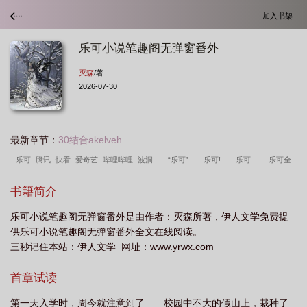
加入书架
乐可小说笔趣阁无弹窗番外
灭森
/著
2026-07-30
最新章节：
30结合akelveh
乐可 -腾讯 -快看 -爱奇艺 -哔哩哔哩 -波洞
“乐可”
乐可!
乐可-
乐可全
文阅读百度
乐可(全文)
乐可。
乐可|免费全文阅读|最新章节-34看书
书籍简介
网
乐可…
乐可无弹窗无广告
乐可完整版阅读
乐可全文阅读
乐可小说笔趣阁无弹窗番外是由作者：灭森所著，伊人文学免费提
供乐可小说笔趣阁无弹窗番外全文在线阅读。
三秒记住本站：伊人文学 网址：www.yrwx.com
首章试读
第一天入学时，周今就注意到了——校园中不大的假山上，栽种了