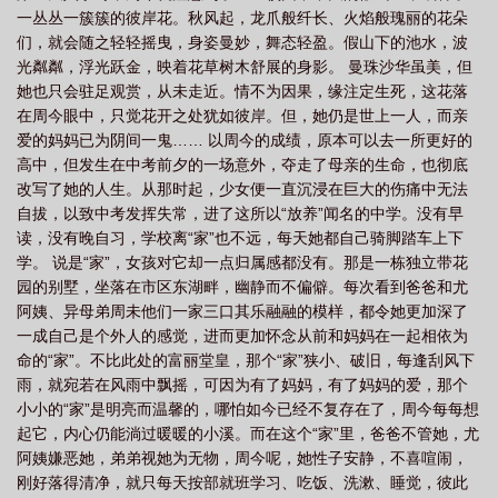
一丛丛一簇簇的彼岸花。秋风起，龙爪般纤长、火焰般瑰丽的花朵
们，就会随之轻轻摇曳，身姿曼妙，舞态轻盈。假山下的池水，波
光粼粼，浮光跃金，映着花草树木舒展的身影。 曼珠沙华虽美，但
她也只会驻足观赏，从未走近。情不为因果，缘注定生死，这花落
在周今眼中，只觉花开之处犹如彼岸。但，她仍是世上一人，而亲
爱的妈妈已为阴间一鬼…… 以周今的成绩，原本可以去一所更好的
高中，但发生在中考前夕的一场意外，夺走了母亲的生命，也彻底
改写了她的人生。从那时起，少女便一直沉浸在巨大的伤痛中无法
自拔，以致中考发挥失常，进了这所以“放养”闻名的中学。没有早
读，没有晚自习，学校离“家”也不远，每天她都自己骑脚踏车上下
学。 说是“家”，女孩对它却一点归属感都没有。那是一栋独立带花
园的别墅，坐落在市区东湖畔，幽静而不偏僻。每次看到爸爸和尤
阿姨、异母弟周未他们一家三口其乐融融的模样，都令她更加深了
一成自己是个外人的感觉，进而更加怀念从前和妈妈在一起相依为
命的“家”。不比此处的富丽堂皇，那个“家”狭小、破旧，每逢刮风下
雨，就宛若在风雨中飘摇，可因为有了妈妈，有了妈妈的爱，那个
小小的“家”是明亮而温馨的，哪怕如今已经不复存在了，周今每每想
起它，内心仍能淌过暖暖的小溪。而在这个“家”里，爸爸不管她，尤
阿姨嫌恶她，弟弟视她为无物，周今呢，她性子安静，不喜喧闹，
刚好落得清净，就只每天按部就班学习、吃饭、洗漱、睡觉，彼此