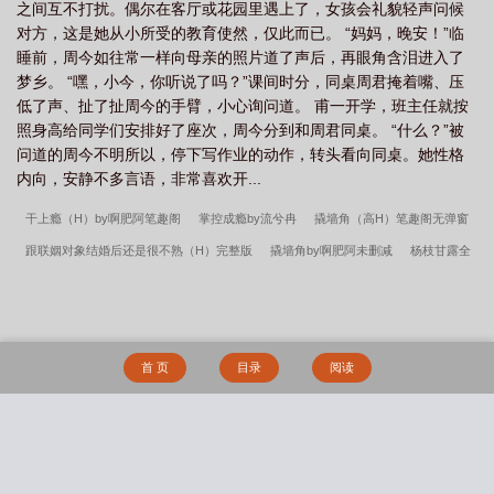
之间互不打扰。偶尔在客厅或花园里遇上了，女孩会礼貌轻声问候
对方，这是她从小所受的教育使然，仅此而已。 “妈妈，晚安！”临
睡前，周今如往常一样向母亲的照片道了声后，再眼角含泪进入了
梦乡。 “嘿，小今，你听说了吗？”课间时分，同桌周君掩着嘴、压
低了声、扯了扯周今的手臂，小心询问道。 甫一开学，班主任就按
照身高给同学们安排好了座次，周今分到和周君同桌。 “什么？”被
问道的周今不明所以，停下写作业的动作，转头看向同桌。她性格
内向，安静不多言语，非常喜欢开...
干上瘾（H）by啊肥阿笔趣阁
掌控成瘾by流兮冉
撬墙角（高H）笔趣阁无弹窗
跟联姻对象结婚后还是很不熟（H）完整版
撬墙角by啊肥阿未删减
杨枝甘露全
文
主角叫钱银子纪琰的小说
竹马改造记
跟联姻对象结婚后还是很不熟by啊肥
阿未删减
啊肥阿干上瘾（H）全文未删减
啊肥阿新作撬墙角（高H）
暗恋成真
全文
覆雨翻云小说
齐满月周羲联姻啊肥阿
跟联姻对象结婚后还是很不熟
首 页
目录
阅读
（H）笔趣阁无弹窗
蜜桃如酥免费阅读全文
藏不住喜欢你by祈久
捻桃汁枝上
青梅番外
撬墙角（高H）完整版
从小做到大青梅竹马高干文
除魔卫道怎么成
了除膜慰道？
【不良人同人】春山可望（np）
妖行纪
夏宫
倾城坊
宅男
搜 索
侵入動漫世界
淫书生
平静美好的校园生活
倾城坊（NPH）
写自己的同人文