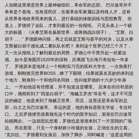
人知晓这里便是世界上最神秘组织，革命军的总部。 巴尔迪哥并不
统
海贼之超级学天赋5200
海贼之超神天赋女主有几个
海贼之超神天赋 聚
单单是个基地，也有居民区，住着革命军家属以及特殊人才，还有
合中文网
海贼之基因怪才
海贼之超神海贼
海贼之超神天赋系统
海贼之
从世界各地收养而来的孤儿，进行基础的体能训练与思想教育。 街
超神天赋桃兔章节
聚合中文网 海贼之超神天赋
海贼之超神天赋 完结感
道上，罗德排了会队，才拿到最近的一份报纸。 只见头条上一个硕
大的标题：《火拳艾斯名扬新世界，或将挑战白胡子》。 “艾斯、白
言!
海贼之超神天赋txt八零
海贼之超神天赋 最新章节 无弹窗
海贼王之超级
胡子……” 罗德眼神闪烁，再之后就是艾斯与甚平的对决，以及火拳
天赋
我在海贼世界玩木遁
海贼之超级炉鼎
海贼之大将白龙
海贼王之超
艾斯被白胡子感化成二番队队长吧？ 来到这个世界已经三个月了，
神天赋txt
海贼王之超神天赋免费阅读
海贼王之超神天赋已完结
海贼之最
又一次从报纸上了解到最近的局势，罗德心中不禁升起一丝紧迫
感。 如今是海圆历1520年的深秋，距离路飞出海只有短短一年多
强天赋
海贼之超神天赋无弹窗
副船长
海贼王之地狱果实
海贼之超神天
了。 罗德原本是地球上一个刚刚实习完的医科大学生，一次熬夜打
赋无弹
海贼之超神天赋女主
海贼之超神天赋_
海贼之超神天赋免费阅
游戏，刚刚推完世界BOSS，眯了下眼睛，结果就莫名其妙的来到这
读
海贼之超神天赋最新章节
海贼之超神天赋 汉库克
开局海贼
海贼之
个地方，附身到一个和他同名同姓，也叫做罗德的十六岁少年身
神级天赋系统txt
上。 一开始他还有些懵逼，并不知道这是哪里。 后来在街坊邻居的
海贼之超神天赋罗德和桃兔章节
海贼王之暗帝霸世
海贼
口中，偶然听到了“四皇白胡子”、“海贼王罗杰”等名号，这才不可思
之超神天赋免费
海贼之超级天赋免费阅读
海贼之超神天赋大结局
海贼之超
议的确定，他是来到了海贼王世界。 而且，这里还是革命军的总
神天赋Txt电子书
部，白土之岛巴尔迪哥。 幸运的是，他的身份是医生学徒，专业对
口。 之后罗德便凭借着领先这个时代的医学知识，渐渐在巴尔迪哥
站稳脚步。 一边胡思乱想着，罗德也是渐渐来到了一片宽阔的广场
边。 而在那里，只见一个身材娇小玲珑的女孩，正俏生生的立着。
“克尔拉。” 罗德看到女孩后，加快了脚步，同时喊道：“这是这周的