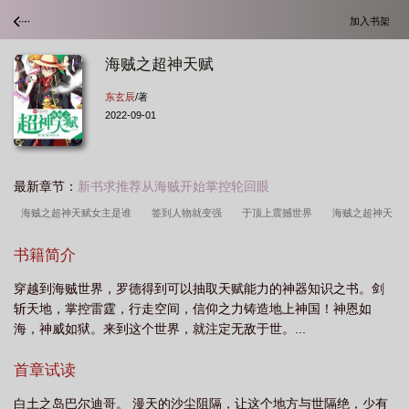
加入书架
海贼之超神天赋
东玄辰
/著
2022-09-01
最新章节：
新书求推荐从海贼开始掌控轮回眼
海贼之超神天赋女主是谁
签到人物就变强
于顶上震撼世界
海贼之超神天
赋 东玄辰
海贼之神级进化
海贼之超神天赋好看吗
海贼之超神天赋全文免
书籍简介
费阅读
海贼之超神天赋起点
海贼之超神天赋罗德阵营百度百科
海贼王之最
穿越到海贼世界，罗德得到可以抽取天赋能力的神器知识之书。剑
强自然系
海贼王之引力果实
海贼之神级天赋系统
海贼之超神天赋百度百
斩天地，掌控雷霆，行走空间，信仰之力铸造地上神国！神恩如
科
海贼之超神天赋起点中文网
海贼之超神天赋笔趣阁
海贼王之超神天赋免
海，神威如狱。来到这个世界，就注定无敌于世。...
费
海贼王之超神天赋肉身好棒棒
海贼之超神天赋主角介绍
海贼之超神天赋
首章试读
TXT
海贼王之超神天赋笔趣阁
海贼王之神级天赋
海贼之神级天赋
海贼
王之超神天赋
海贼之超神天赋txt
海贼之蓝麟大将
海贼之超强天赋系
白土之岛巴尔迪哥。 漫天的沙尘阻隔，让这个地方与世隔绝，少有