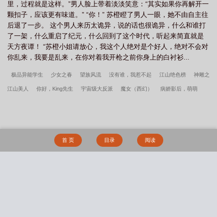
软件可以看
都市之活了几十亿年免费
都市之活了几十亿年免费全文阅读
都
里，过程就是这样。”男人脸上带着淡淡笑意：“其实如果你再解开一
颗扣子，应该更有味道。” “你！” 苏橙瞪了男人一眼，她不由自主往
市之活了几十亿年!
都市之活了几十亿年陈正免费阅读
都市之活了几十亿年实
后退了一步。 这个男人来历太诡异，说的话也很诡异，什么和谁打
力境界
都市之活了几十亿年笔趣阁l
都市之活了几十亿年女主角
都市之活
了一架，什么重启了纪元，什么回到了这个时代，听起来简直就是
了几十亿年首发
鸿蒙仙境
都市之活了几十亿年 陈正
都市之活了几十亿年
天方夜谭！ “苏橙小姐请放心，我这个人绝对是个好人，绝对不会对
你乱来，我要是乱来，在你对着我开枪之前你身上的白衬衫...
在线阅读
极品异能学生
少女之春
望族风流
没有谁，我惹不起
江山绝色榜
神雕之
江山美人
你好，King先生
宇宙级大反派
魔女（西幻）
病娇影后，萌萌
哒！
篮坛第一外挂
万古龙帝
师娘，借个火（师娘，别玩火）
无敌从满级属
性开始
我的绝美老婆
异界召唤之千古群雄
仕途多娇
我夺舍了魔皇
爸爸
我给你戴了绿帽子
极品公子绝色妖
生而为Beta，她很抱歉（abo np)
子前母犯
首 页
目录
阅读
——温婉母亲与清纯女友的沦陷
我不想当黄毛，可是……
淫书生
深陷于扶她
美少女的辱骂疼爱之中（NP 高H）
催眠调教app
Damsels in Distress（bdsm短
篇合集）
正人君子
碧云锁魂录
医生我还有救吗（1v1 h）
搜 索