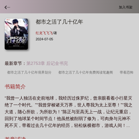
加入书架
都市之活了几十亿年
红龙飞飞飞
/著
2024-07-05
最新章节：
第2753章 后记全书完
都市之活了几十亿年境界划分
都市之活了几十亿年免费阅读笔趣阁
带着恐怖
修为回归地球
都市之活了几十亿年百度
都市之活了几十亿年陈正
无敌大佬
书籍简介
的悠闲生活
突破鸿蒙境回地球免费阅读
都市之活了几十亿年精校
都市之活
“我曾一人独活在史前地球，我经历过侏罗纪，曾亲眼看着小行星灭
了几十亿年女主角有几个
都市之活了几十亿年全文阅读
都市之活了几十亿年人
绝了一个时代。”“我曾穿梭诸天万界，世人尊我为太上至尊！”“我之
物简介
都市之活了几十亿年 3q红龙飞飞
都市之活了几十亿万多年
都市之
大道，随心所欲，为所欲为！”陈正与至高无上一战，让纪元重启，
活了几十亿年陈正身份
都市之活了几十亿年境界
都市之活了几十亿年后归
回到了地球某个时间节点！他虽然被削弱了修为，可肉身与元神不
死不灭，带着过去几十亿年的经历，轻松纵横都市，游戏人间！...
来
都市之活了几十亿年漫画
都市之活了几十亿年女主角有哪些
都市之活了
几十亿年八零
都市之活了几十亿年txt
都市之活了几十亿年几个老婆
都市