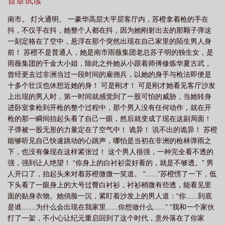
首章试读
之活了几十亿年全本
都市之活了几十亿年女主
都市之活了几十亿年简介
都
南市。 灯火通明。 一豪华高层大平层客厅内，苏橙拿着枪的手在
市之活了几十亿年主角介绍
长生到现代的都市
都市之活了几十亿年TXT
都
抖，不仅手在抖，她整个人都在抖，因为她刚射出去的那颗子弹这
市之活的几十亿年
都市之活了几十亿年陈正苏橙
都市之活了几十年亿年
都
一刻定格在了空中，悬浮在那个突然出现在自己家里的陌生男人身
前！ 苏橙不是普通人，她是南市雨薇集团老总苏子明的独生女，是
市之活了十几亿年
都市之活了几十亿年首页
都市之活了几十亿年免费阅
雨薇集团的千金大小姐，除此之外她从小跟着师傅修炼华夏古武，
读
都市之活了几十亿年好看吗
都市之活了几十亿年陈正百度百科
都市之活
曾经更去过非洲当过一段时间的雇佣兵，以她的身手与枪法即便是
了几十亿年!笔趣阁
都市之活了几十亿年笔趣阁
都市之活了几十亿年顶
十多个壮汉也休想近她的身！ 可是刚才！ 可是刚才她看见客厅沙发
上出现的男人时，第一时间就感觉到了一股可怕的威胁，当她转身
点
都市之活了几十亿年百科
都市之活了几十亿年全集
都市之活了几十亿年
进卧室拿枪到开枪的整个过程中，那个男人没有任何动作，就在开
红龙飞飞飞
都市之活了几十亿年相似
我的体内有八亿四千万尊圣人
都市之
枪的那一瞬间抬起头看了自己一眼，然后就变成了现在这副局面！
活了几十亿年百度百科
我无敌了十亿年
都市之寿命百万亿年
都市之活了几
子弹被一股无形的力量定在了空气中！ 诡异！ 说不出的诡异！ 苏橙
十亿年(红龙飞飞飞)
能够听见自己快速跳动的心跳声，哪怕是当初在非洲的枪林弹雨之
都市之活了几十亿年txt全集
都市之活了几十亿了
都市
下，也没有像现在这样紧张过！ 这个男人很强，一种完全看不透的
回归我竟保留仙帝修为
都市之活了几十亿年TXT全集
都市之活了十几亿年
强，强到让人绝望！ “你身上的白衬衫蛮好看的，就是不够透。” 男
阅
红龙飞飞飞 都市之活了几十亿年
都市之活了几十亿年免费阅读全本
都
人开口了，抬起头来对着苏橙微微一笑道。 “......”苏橙愣了一下，低
市之活了几十亿年下无删减
都市之活了几十亿年贴吧
都市之活了几十亿年
下头看了一眼身上的大号过臀白衬衫，衬衫稍微有些透，能看见里
面的贴身衣物。她俏脸一沉，紧盯着沙发上的男人道：“你......到底
了
都市之活了几十亿年 第3章
都市之活了几十亿年!百度百科
都市之活了
是谁.......为什么会出现在我家里......你想做什么......” “我和一个家伙
几十亿年全文免费阅读
都市之活了几十亿年下书网
都市之活了几十亿年在哪个
打了一架，不小心让纪元重启回到了这个时代，意外落在了你家