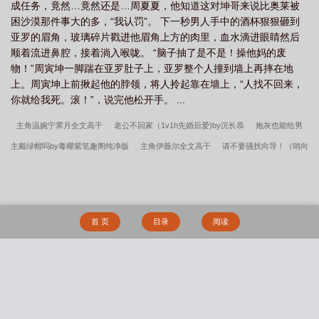
成任务，竟然…竟然还是…周夏夏，他知道这对坤哥来说比奥莱被
困沙漠那件事大的多，“我认罚”。 下一秒男人手中的酒杯狠狠砸到
亚罗的眉角，玻璃碎片戳进他眉角上方的肉里，血水滴进眼睛然后
顺着流进鼻腔，接着淌入喉咙。 “脑子抽了是不是！操他妈的废
物！”周寅坤一脚踹在亚罗肚子上，亚罗整个人撞到墙上再摔在地
上。周寅坤上前揪起他的脖领，将人拎起靠在墙上，“人找不回来，
你就给我死。滚！”，说完他松开手。 ...
主角温婉宁霁月全文高干
老公不回家（1v1h先婚后爱)by沉长恭
炮灰也能给男
主戴绿帽吗by毒椰紫笔趣阁纯净版
主角伊薇尔全文高干
请不要骚扰向导！（哨向
NPH）by我命由我不由天！
主角林锦川叶君禾全文高干
毒椰紫作品集笔趣阁
老公不回家by沉长恭笔趣阁纯净版
我命由我不由天！作品集笔趣阁
炮灰也能给
男主戴绿帽吗(NP)by毒椰紫
玩奴日常（一男多女）byArtigence
请不要骚扰向
首 页
目录
阅读
导!by我命由我不由天！笔趣阁纯净版
Artigence作品集笔趣阁
沉长恭作品集笔趣
阁
霁月温婉宁by毒椰紫
玩奴日常byArtigence笔趣阁纯净版
主角陈悬生陈舒雯
全集阅读
伊薇尔by我命由我不由天！
叶君禾林锦川by沉长恭
陈舒雯陈悬生by
搜 索
川海铃铛
生而为Beta，她很抱歉（abo np)
子前母犯——温婉母亲与清纯女友的
沦陷
我不想当黄毛，可是……
淫书生
深陷于扶她美少女的辱骂疼爱之中（NP