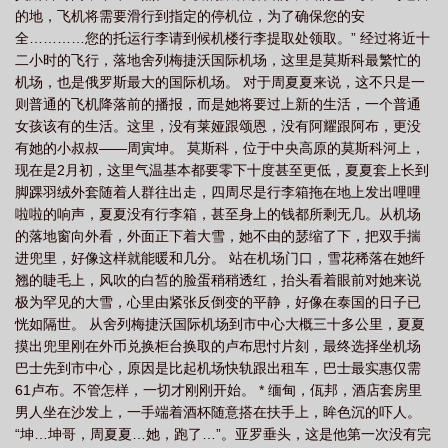
的地，飞机将需要滑行到指定的停机位，为了确保您的安
全…………您的托运行李请到候机楼行李提取处领取。” 经过将近十
二小时的飞行，落地舍列梅捷沃国际机场，这里是莫斯科最繁忙的
机场，也是俄罗斯最大的国际机场。 对于周夏夏来说，这不只是一
则普通的飞机降落前的播报，而是她将要过上新的生活，一个普通
女孩该有的生活。这里，没有莱娅跟颂恩，没有阿耀跟阿布，更没
有她的小叔叔——周寅坤。 莫斯科，位于中央高原的莫斯科河上，
现在是2月初，这里气温基本都要零下十度甚至更低，夏夏套上长到
脚踝羽绒外套随着人群往出走，四周尽是行李箱拖在地上发出哩哩
啦啦的响声，夏夏没有行李箱，甚至身上的钱都所剩无几。从机场
的落地窗向外看，外面正下着大雪，她不由的瑟缩了下，把双手揣
进兜里，好像这样就能暖和几分。 站在机场门口，雪花稀落在她纤
翘的睫毛上，风吹的白皙的脸蛋稍稍透红，抬头看着眼前对她来说
极为罕见的大雪，心里由紧张反倒变的平静，好像在泰国的日子已
恍如隔世。 从舍列梅捷沃国际机场到市中心大概三十多公里，夏夏
摸出兜里刚在外币兑换柜台换取的卢布思忖片刻，最终选择坐机场
巴士先到市中心，原因是比起机场快轨跟出租车，巴士最实惠仅需
61卢布。不管怎样，一切才刚刚开始。 * 缅甸，佤邦，酒店套房里
男人坐在沙发上，一手端着酒杯随意搭在扶手上，眸色沉的吓人。
“坤…坤哥，周夏夏…她，跑了…”。亚罗垂头，这是他第一次没有完