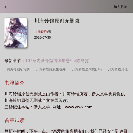
加入书架
川海铃铛原创无删减
川海铃铛
/著
2026-07-30
最新章节：
107章内番外篇纠缠陈悬生×陈舒雯
川海铃铛续写的
川海铃铛陈悬生番外
川海铃铛是周扶妖吗
川海铃铛其他
有哪些
川海铃铛续写和番外介绍
川海铃铛TXT地址
川海铃铛全文免费阅
书籍简介
读
川海铃铛作者简介
川海铃铛顶级暴徒衍生
川海铃铛最新章节更新
川海铃铛原创无删减是由作者：川海铃铛所著，伊人文学免费提供
川海铃铛原创无删减全文在线阅读。
三秒记住本站：伊人文学 网址：www.yrwx.com
首章试读
莫斯科时间，下午一点。 “亲爱的旅客朋友们，我们已经安全到达目