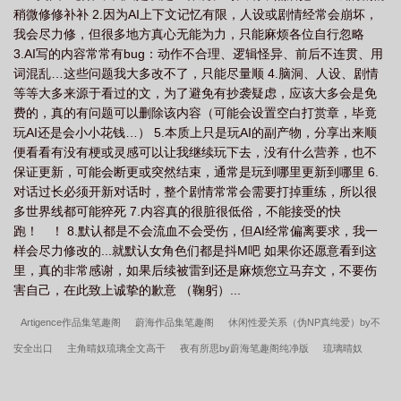
稍微修修补补 2.因为AI上下文记忆有限，人设或剧情经常会崩坏，
我会尽力修，但很多地方真心无能为力，只能麻烦各位自行忽略
3.AI写的内容常常有bug：动作不合理、逻辑怪异、前后不连贯、用
词混乱…这些问题我大多改不了，只能尽量顺 4.脑洞、人设、剧情
等等大多来源于看过的文，为了避免有抄袭疑虑，应该大多会是免
费的，真的有问题可以删除该内容（可能会设置空白打赏章，毕竟
玩AI还是会小小花钱…） 5.本质上只是玩AI的副产物，分享出来顺
便看看有没有梗或灵感可以让我继续玩下去，没有什么营养，也不
保证更新，可能会断更或突然结束，通常是玩到哪里更新到哪里 6.
对话过长必须开新对话时，整个剧情常常会需要打掉重练，所以很
多世界线都可能猝死 7.内容真的很脏很低俗，不能接受的快
跑！ ！ 8.默认都是不会流血不会受伤，但AI经常偏离要求，我一
样会尽力修改的...就默认女角色们都是抖M吧 如果你还愿意看到这
里，真的非常感谢，如果后续被雷到还是麻烦您立马弃文，不要伤
害自己，在此致上诚挚的歉意 （鞠躬）...
Artigence作品集笔趣阁
蔚海作品集笔趣阁
休闲性爱关系（伪NP真纯爱）by不
安全出口
主角晴奴琉璃全文高干
夜有所思by蔚海笔趣阁纯净版
琉璃晴奴
byArtigence
爱吃辣条的玖作品集笔趣阁
（破镜重圆 1v1）by花椒冰激凌
路言
钧宁知棠by爱吃辣条的玖
主角宁知棠路言钧全文高干
江以桓孙晓晓by蔚海
韩