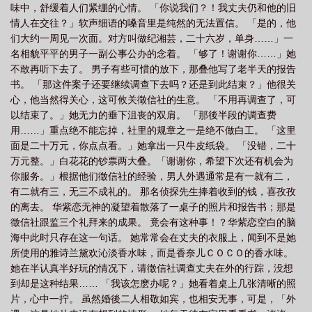
味中，舒缓着人们紧绷的心情。 「你说我们？！我丈夫仍和他的旧
情人在交往？」软声细语的嗓音里是纯然的无法置信。 「是的，他
们大约一周见一次面。对方叫做纪湘芸，二十六岁，单身……」一
名相貌平平的男子一副公事公办的念着。 「够了！谢谢你……」她
不敢再听下去了。 男子有些可惜的放下，那叠他写了老半天的报告
书。 「那这件案子还要继续调查下去吗？还是到此结束？」他很关
心，他当然得关心，这可攸关徵信社的生意。 「不用再调查了，可
以结束了。」她无力的垂下沮丧的双肩。 「那後半段的调查费
用……」重点绝不能忘掉，社里的规章之一是绝不做白工。 「这里
面是二十万元，你点点看。」她拿出一只牛皮纸袋。 「没错，二十
万元整。」白花花的钞票两大叠。「谢谢你，希望下次还有机会为
你服务。」根据他们徵信社的经验，男人外遇通常是有一就有二，
有二就有三，无三不成礼的。 那名侦探先生捧着收到的钱，喜孜孜
的离去。 华紫恋无神的凝望着散落了一桌子的照片和报告书；那是
徵信社跟监三个礼拜来的成果。 竟会有这种事！？华紫恋空白的脑
海中此时只存在这一句话。 她常常会在丈夫的衣服上，闻到不是她
所使用的雅诗兰黛欢沁淡香水味，而是香奈儿ＣＯＣＯ的香水味。
她在半认真半好玩的情况下，请徵信社调查丈夫在外的行踪，没想
到却是这种结果…… 「我该怎麽办呢？」她看着桌上几张清晰的照
片，心中一拧。 虽然婚後二人相敬如宾，也相安无事，可是，「外