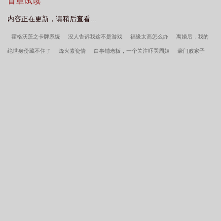
首章试读
的
(斗罗)反派阵营怎么破
开局黄毛大反派斗罗模拟器
穿越斗罗大陆拥有反
内容正在更新，请稍后查看...
派模批器
斗罗反派流
斗罗大反派开局订婚千仞雪
斗罗反派模拟器开局铁剑
霍格沃茨之卡牌系统
没人告诉我这不是游戏
福缘太高怎么办
离婚后，我的
武魂免费阅
斗罗之反派千仞雪
斗罗大陆开局反派
斗罗反派模拟器
斗罗
绝世身份藏不住了
烽火素瓷情
白事铺老板，一个关注吓哭周姐
豪门败家子
反派模拟器开局破坏千仞雪
斗罗系列反派
斗罗反派主角
斗罗之反派模拟器
斗罗：武魂诸葛连弩，射穿一切！
我对念能力超有兴趣
和歌坛天后一起退隐的
开局祸害千仞雪
斗罗反派同人
开局迫害千仞雪番外
穿斗罗反派
斗罗模
日子
LOL：锦鲤哥别秀了！
名侦探世界的警探
寒门书生，开局忽悠个便宜小
拟器开局破坏千仞雪
斗罗开局当反派
斗罗反派阵营怎么破!
娇妻
暴君当道：满朝奸臣扛不住了
无限烽火：坦克大玩家
神三群聊：三国
九锡
让你当星主，你直播带货山海经？
我代阿斗立蜀汉
至尊重生之都市修
仙
静海旖旎（校园高H）
【海贼王】恋爱哪有一帆风顺（剧情NP）
【不良人
同人】春山可望（np）
召唤绿传（召唤万岁同人）
性感的美艳妈妈
宅男侵入
動漫世界
熟女名器系统
妖行纪
Damsels in Distress（bdsm短篇合集）
深
陷于扶她美少女的辱骂疼爱之中（NP 高H）