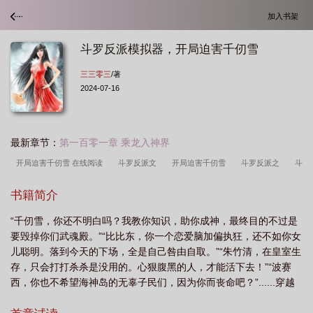
加入书架
斗罗反派模拟器，开局迫害千仞雪
三三零三
/著
2024-07-16
最新章节：
第一百零一章 乘龙入神界
开局迫害千仞雪 在线阅读
斗罗反派文
开局迫害千仞雪
斗罗反派之
斗
罗反浱模似开局
斗罗大陆之反派角色
斗罗反派模拟铁剑武魂
斗罗模拟器之
书籍简介
主
斗罗当反派cp千仞雪
斗罗的反派文
斗罗 反派模拟器
穿越斗罗反
“千仞雪，你还不明白吗？我教你知识，助你成神，最终目的不过是
派
斗罗反派角色自创
开局黄毛大反派觉醒斗罗模拟器
斗罗反派之路
反
要毁掉你们武魂殿。”“比比东，你一个恋爱脑加偏执狂，还不如你女
派之斗罗
穿越斗罗反派主角
穿越斗罗获得斗罗模拟器
开局迫害千仞雪
儿聪明。落到今天的下场，全是自己咎由自取。”“朱竹清，在皇室生
txt
斗罗反派模拟器开局迫害千仞雪番外在线阅读
斗罗反派推荐
开局迫害
存，只会打打杀杀是没用的。心狠腹黑的人，才能活下去！”“波赛
西，你也不希望海神岛的无辜子民们，因为你而丧命吧？”......穿越
千仞雪 三三零三
斗罗反派反主角
斗罗穿越反派
斗罗反派
斗罗反派模
斗罗...
拟器开局祸害千仞雪免费
斗罗大陆之反派模拟器叫什么名字
斗罗反派