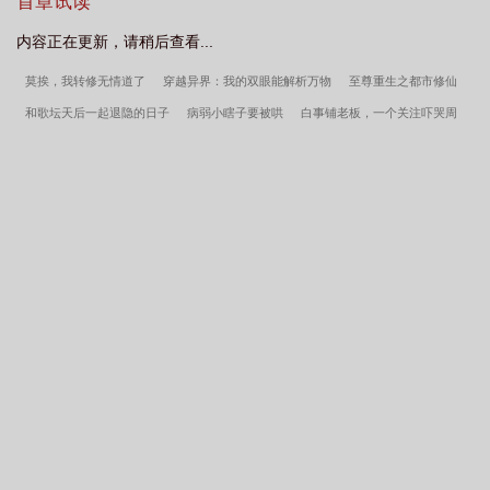
首章试读
了短剧
离婚后我爆红免费
离婚后我的绝世身份藏不住了电视剧
离婚后我的
内容正在更新，请稍后查看...
神医身份藏不住了
离婚后我的绝世身份藏不住了短剧
离婚后我龙王身份藏不住
莫挨，我转修无情道了
穿越异界：我的双眼能解析万物
至尊重生之都市修仙
了
离婚后我的绝世身份藏不住了短剧视频播放全集
离婚后大佬身份藏不
和歌坛天后一起退隐的日子
病弱小瞎子要被哄
白事铺老板，一个关注吓哭周
住
离婚后我的总裁身份藏不住了
一口气看完离婚后我的绝世身份藏不住了
姐
只有我没飞升吗？
大国实业
绝品狂医在都市
安放在心灵的小镇
乡野
小仙医
抱着日记去重生
重生在火红年代的悠闲生活
恋爱脑女主的小姨妈躺平
了[八零]
华娱从08年开始当导演
穿书后路人A的我和男主he了
空降热搜：十八
线直播算命飞升了
绝对权力之太太局
且听剑吟
明初第一太子妃
生而为
Beta，她很抱歉（abo np)
子前母犯——温婉母亲与清纯女友的沦陷
我不想当黄
毛，可是……
淫书生
深陷于扶她美少女的辱骂疼爱之中（NP 高H）
催眠调教
app
Damsels in Distress（bdsm短篇合集）
正人君子
碧云锁魂录
医生我还
有救吗（1v1 h）