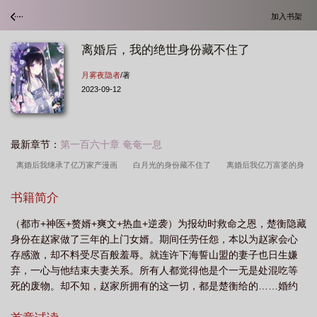
加入书架
离婚后，我的绝世身份藏不住了
月雾夜隐者
/著
2023-09-12
最新章节：
第一百六十章 奄奄一息
离婚后我继承了亿万家产漫画
白月光的身份藏不住了
离婚后我亿万富婆的身
份藏不住了
离婚后富婆身份藏不住了
离婚后我的绝世身份藏不住了全集
离
书籍简介
婚后我的绝世身份藏不住了
离婚后我的绝世身份藏不住了短剧免费播放
离婚后
（都市+神医+赘婿+爽文+热血+逆袭）为报幼时救命之恩，楚衡隐藏
我的绝世身份藏不住了短视屏
我的绝世身份藏不住了短剧第一集
离婚后我的绝
身份在赵家做了三年的上门女婿。期间任劳任怨，本以为赵家会心
世身份藏不住了短视频
离婚后首富身份藏不住
离婚后我的首富身份藏不住
存感激，却不料受尽百般羞辱。就连许下海誓山盟的妻子也日生嫌
了
离婚后白月光的身份藏不住了
离婚后我的神豪身份藏不住了
离婚后我的
弃，一心与他结束夫妻关系。所有人都觉得他是个一无是处混吃等
死的废物。却不知，赵家所拥有的这一切，都是楚衡给的……婚约
绝世身份藏不住了电视剧一口气看完整板
我的首富身份藏不住了
离婚后我的首
已解，龙主归位。
富身份藏不住了第8集
离婚后我的绝世身份藏不住了视频
我的绝世身份藏不住