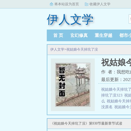
将本站设为首页
收藏伊人文学
伊人文学
首 页
玄幻修真
重生穿越
都市
伊人文学
>
祝姑娘今天掉坑了没
祝姑娘
作 者：我想吃
最后更新：2025-1
祝姑娘今天掉坑
掉坑了没323
祝
么
祝姑娘今天掉
没原名
祝姑娘今天
坑了没阅读
祝姑
吗
祝姑娘今天掉
《祝姑娘今天掉坑了没》第930节最新章节试读
147
祝姑娘今天
坑了没多少字
祝