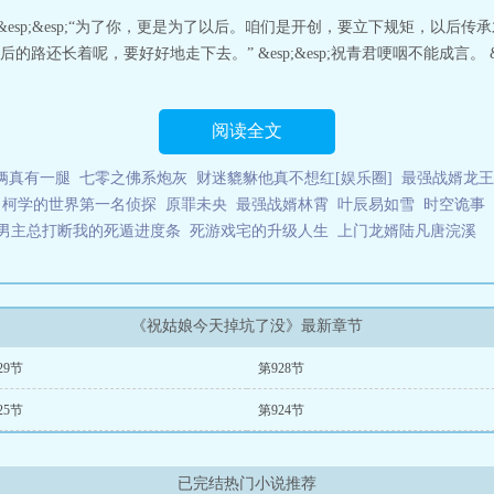
今天掉坑了没 140
祝姑娘今天掉坑了没22
祝姑娘今天掉坑了没 郑熹哪章死的
” &esp;&esp;“为了你，更是为了以后。咱们是开创，要立下规矩，以
4
祝姑娘今天掉坑了没392
祝姑娘今天掉坑了没在线阅读
祝姑娘今天掉坑了没
还长着呢，要好好地走下去。” &esp;&esp;祝青君哽咽不能成言。 &e
掉坑了没有男主嘛
祝姑娘今天掉坑了没第几章承认女性身份
祝姑娘今天掉坑了没
坑了没最新更新章节
祝姑娘今天掉坑了没TXt
祝姑娘今天掉坑了没 TXT
祝姑
吗
祝姑娘今天掉坑了没提取码
祝姑娘今天掉坑了没459
祝姑娘今天掉坑了没 
掉坑了没晋冮
祝姑娘今天掉坑了没郑熹死在哪一章
阅读全文
祝姑娘今天掉坑了没 好看
没百科
祝姑娘今天掉坑了没 118yuedu
祝姑娘今天掉坑了没有人喜欢女主吗
祝
祝姑娘今天掉坑了没女主生娃了吗
祝姑娘今天掉坑了没人物结局
祝姑娘今天
俩真有一腿
七零之佛系炮灰
财迷貔貅他真不想红[娱乐圈]
最强战婿龙王
掉坑了没有CP吗
祝姑娘今天掉坑了没最新更新章节阅读
祝姑娘今天掉坑了没
柯学的世界第一名侦探
原罪未央
最强战婿林霄
叶辰易如雪
时空诡事
没什么时候恢复女装
祝姑娘今天掉坑了没是什么类型的
祝姑娘今天掉坑了没
男主总打断我的死遁进度条
死游戏宅的升级人生
上门龙婿陆凡唐浣溪
免费全文阅读
祝姑娘今天掉坑了没465
祝姑娘今天掉坑了没212
祝姑娘今天掉坑
坑了没讲什么的
祝姑娘今天掉坑了没有男主角吗
祝姑娘今天掉坑了没讲的是
文
祝姑娘今天掉坑了没夸克
祝姑娘今天掉坑了没花姐怎么样了
祝姑娘今天掉
姑娘今天掉坑了没电视剧
祝姑娘今天掉坑了没手机版
祝姑娘今天掉坑了没什
《祝姑娘今天掉坑了没》最新章节
娘今天掉坑了没 我爱吃肉
祝姑娘今天掉坑了没讲啥
祝姑娘今天掉坑了没苏评
03章 新案
祝姑娘今天掉坑了没石头结局
祝姑娘今天掉坑了没类似的文
祝姑
29节
第928节
吗
祝姑娘今天掉坑了没珍珠
祝姑娘今天掉坑了没 119
祝姑娘今天掉坑了没329
祝缨和谁在一起
祝姑娘今天掉坑了没349
祝姑娘今天掉坑了没 看书网
祝姑娘
25节
第924节
的
祝姑娘今天掉坑了没男主谁
祝姑娘今天掉坑了没时间线
祝姑娘今天掉坑了没
坑了没结局是什么
祝姑娘今天掉坑了没田罴
祝姑娘今天掉坑了没有男主吗
祝
是谁
祝姑娘今天掉坑了没花姐是谁女儿
祝姑娘今天掉坑了没txt笔趣阁
祝姑娘
姑娘今天掉坑了没352
祝姑娘今天掉坑了没113
祝姑娘今天掉坑了没 105
祝姑
已完结热门小说推荐