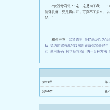
讲了什么
祝姑娘
esp;祝青君道：“这、这是为了我……
今天掉坑了没17
偏远贫瘠，要是再内讧，可撑不了多久。以后的路
312
祝姑娘今天
我。”...
局
祝姑娘今天掉
了没女主是穿越
的吗
祝姑娘今天
姑娘今天掉坑了
天掉坑了没评论
相邻推荐：
武道霸主
失忆恶龙以为我
192
祝姑娘今天
秋
契约婚宠总裁的腹黑新娘白锦瑟墨肆年
姑娘今天掉坑了
女
星河密码
柯学拯救酒厂的一百种方法
娘今天掉坑了没
书
祝姑娘今天掉
今天掉坑了没全
了没免费观看
祝
哪一章死了
祝姑
娘今天掉坑了没2
第930节
第9
坑了没有感情戏
娘今天掉坑了没
第926节
第9
没郑熹第几章死
读
祝姑娘今天掉
坑了没男主到底
掉坑了没205
祝