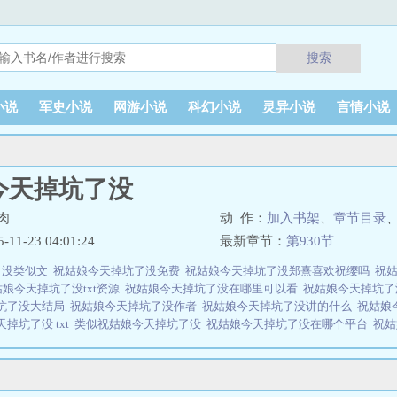
搜索
小说
军史小说
网游小说
科幻小说
灵异小说
言情小说
今天掉坑了没
肉
动 作：
加入书架
、
章节目录
1-23 04:01:24
最新章节：
第930节
了没类似文
祝姑娘今天掉坑了没免费
祝姑娘今天掉坑了没郑熹喜欢祝缨吗
祝
姑娘今天掉坑了没txt资源
祝姑娘今天掉坑了没在哪里可以看
祝姑娘今天掉坑了没
坑了没大结局
祝姑娘今天掉坑了没作者
祝姑娘今天掉坑了没讲的什么
祝姑娘
掉坑了没 txt
类似祝姑娘今天掉坑了没
祝姑娘今天掉坑了没在哪个平台
祝姑
娘今天掉坑了没153
祝姑娘今天掉坑了没讲的什么故事
祝姑娘今天掉坑了没
坑了没173
让朕来(油爆香菇)
祝姑娘今天掉坑了没晋江手机
祝姑娘今天掉坑
掉坑了没作者的其它
祝姑娘今天掉坑了没328
祝姑娘今天掉坑了没 盘
祝姑娘
姑娘今天掉坑了没全文阅读免费
祝姑娘今天掉坑了没没有男主吗
祝姑娘今天