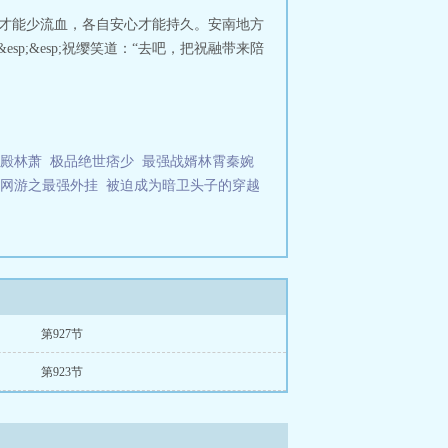
祝姑娘今天掉坑了没 讲什么
祝姑娘
后传承才能少流血，各自安心才能持久。安南地方
我想吃肉醋溜
祝姑娘今天掉坑了没
sp;&esp;祝缨笑道：“去吧，把祝融带来陪
186
祝姑娘今天掉坑了没 花姐结
娘今天掉坑了没有声
祝姑娘今天掉坑
男主是谁
祝姑娘今天掉坑了没是穿越
吗
祝姑娘今天掉坑了没郑熹死亡
祝
姑娘今天掉坑了没赵苏结局
祝姑娘今
掉坑了没晋江
祝姑娘今天掉坑了没
殿林萧
极品绝世痞少
最强战婿林霄秦婉
欢欢中文
祝姑娘今天掉坑了没 185
祝
网游之最强外挂
被迫成为暗卫头子的穿越
周游
祝姑娘今天掉坑了没 广播剧
祝姑
了没tⅹt
祝姑娘今天掉坑了没 有声
什么
祝姑娘今天掉坑了没146
祝姑娘
坑了没是哪个平台的
祝姑娘今天掉坑
么时候掉马
祝姑娘今天掉坑了没郑熹
事叫啥
祝姑娘今天掉坑了没121
祝姑
娘今天掉坑了没格格党
祝姑娘今天掉
第927节
祝姑娘今天掉坑了没看读书网
祝姑
今天掉坑了没正版
祝姑娘今天掉坑了
第923节
414
祝姑娘今天掉坑了没全文免费阅
姑娘今天掉坑了没187
祝姑娘今天掉
今天掉坑了没晋江电脑版
祝姑娘今天
娘今天掉坑了没女主和谁在一起了
祝