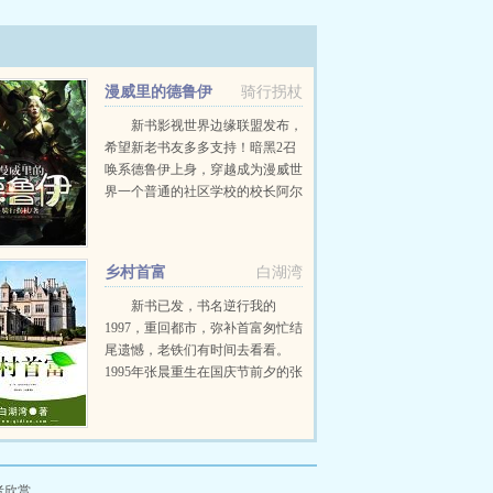
漫威里的德鲁伊
骑行拐杖
新书影视世界边缘联盟发布，
希望新老书友多多支持！暗黑2召
唤系德鲁伊上身，穿越成为漫威世
界一个普通的社区学校的校长阿尔
文凝视着乔治局长的眼睛，用冰冷
的声音说道我要把那些利用我的学
生去干坏事的人渣从他们的老巢...
乡村首富
白湖湾
新书已发，书名逆行我的
1997，重回都市，弥补首富匆忙结
尾遗憾，老铁们有时间去看看。
1995年张晨重生在国庆节前夕的张
湾大队。百崇县坝头乡白鹤村...
者欣赏。