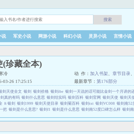
搜索
小说
军史小说
网游小说
科幻小说
灵异小说
言情小说
(珍藏全本)
寒冷
动 作：
加入书架
、
章节目录
3-26 17:25:15
最新章节：
第176部分
银剑天使全文
银剑
银剑价格
银剑ibe
银剑一天说的话可能比金剑一个月讲的
银剑真的有吗
银剑什么意思
银剑结实吗
银剑百科
银剑官网
银剑天使
银剑天
大全
ft 银剑
银剑1999
银剑天使目录
银剑菊百科
银剑txt
银剑VC008
银剑南5
钱一把
银剑是什么意思?
银剑f1
银剑是什么意思
银剑南52度口碑怎么样
银剑
tr4
银剑天使(珍藏全本)是由作者：无边的寒冷所著，伊人文学免费提供银剑天
文学 网址：www.yrwx.com银剑天使珍藏全本