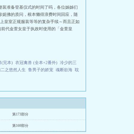
整装准备登基仪式的时间了吗，各位姊姊们
珍妮佛的质问，根本懒得浪费时间回应，随
上皇室正规服装等等的复杂手续～而且正如
与前代金萱女皇于执政时使用的「金萱皇
(完本)
衣冠禽兽 (全本+2番外)
冷少的三
初二之悠然人生
鲁男子的娇宠
魂断欲海
耽
第173部分
第169部分