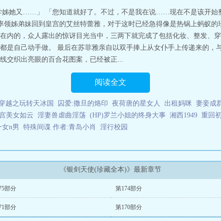
学姊她又……」 「您知道就好了。不过，不是我在说……现在不是该开始
 率领姊弟妹回到皇宫的艾丝特蕾雅，对于这时已经急得像是热锅上蚂蚁的
在内的，众人露出的惊讶目光当中，三两下就完成了包括化妆、整发、穿
都是自己动手做。 最后在苏菲雅亲自以双手捧上从女仆手上传递来的，
交织出亮眼的百合花图案，已经被正...
阅读全文
穿越之玩转天冰国
囚爱:撒旦的烙印
夜荷唐的星女人
出租妈咪
妻妾成群
宫美女如云
淫妻兽虐曲淫荡
(HP)罗兰小姐的终身大事
湘西1949
重回
女n男
特殊间谍 作者:青岛小肖
淫行校园
《银剑天使(珍藏全本)》最新章节
75部分
第174部分
71部分
第170部分