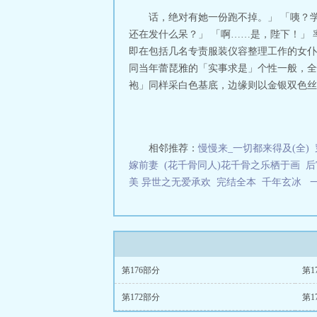
话，绝对有她一份跑不掉。」 「咦？
还在发什么呆？」 「啊……是，陛下！」
即在包括几名专责服装仪容整理工作的女仆
同当年蕾琵雅的「实事求是」个性一般，全
袍」同样采白色基底，边缘则以金银双色丝线
相邻推荐：
慢慢来_一切都来得及(全)
嫁前妻
(花千骨同人)花千骨之乐栖于画
后
美 异世之无爱承欢 完结全本
千年玄冰 一
第176部分
第1
第172部分
第1