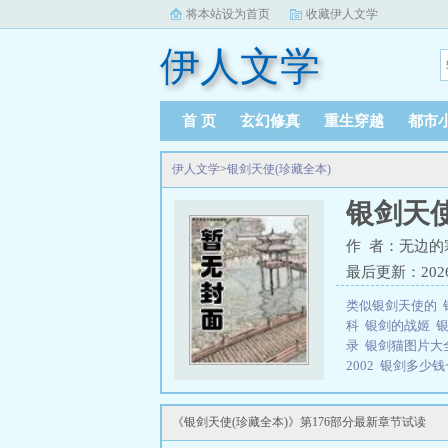
将本站设为首页
收藏伊人文学
伊人文学
首 页
玄幻修真
重生穿越
都市
伊人文学
>
银剑天使(珍藏全本)
银剑天使
作 者：无边的
最后更新：2026-0
类似银剑天使的
科
银剑的战姬
录
银剑猫图片
2002
银剑多少
用
银剑图片
银剑
三秒记住本站：伊人
《银剑天使(珍藏全本)》第176部分最新章节试读