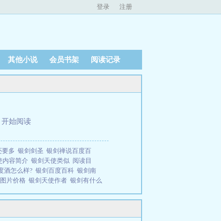
登录
注册
其他小说
会员书架
阅读记录
、
开始阅读
还要多
银剑剑圣
银剑禅说百度百
使内容简介
银剑天使类似
阅读目
2度酒怎么样?
银剑百度百科
银剑南
南图片价格
银剑天使作者
银剑有什么
使(珍藏全本)全文在线阅读。