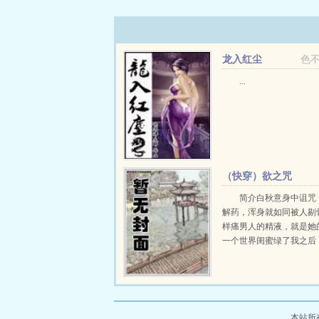
龙入红尘
色
...
（快穿）欲之咒
简介白秋意身中诅咒
解药，浑身就如同被人剔
样痛男人的精液，就是她
一个世界闺蜜绿了我之后
她哥小片段白秋意借字多
不如我卖身给你吧，她往
边靠了靠，声音压低，妹
哦，哥哥可以...
本站所