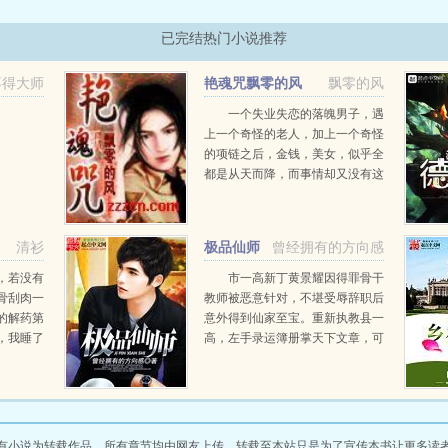
已完结热门小说推荐
不得大师
艳魂咒飘零的风
飘零的风
一个失业失恋的落魄男子，遇
上一个奇怪的老人，加上一个奇怪
的项链之后，金钱，美女，似乎全
都是从天而降，而事情却又没有这
么简单，这一切，需要有魂灵去修
炼！...
清衫
极品仙师
曾经拥有的方向感
，若没有
市一高新丁黄景耀因得罪骨干
骨刮肉一
教师被恶意针对，不堪受辱辞职后
的解药第
意外得到仙家至宝。重新执教县一
，我睡了
高，左手录运簿册掌天下文章，可
难听啊，
查看每一个学生学习天赋，提升天
季裴承那
赋。右手文昌大印掌考场气运，财
妹还是雏
富官运。教师以教育水平和升学率
为本，黄景耀渐渐发现他的本...
有小说为转载作品，所有章节均由网友上传，转载至本站只是为了宣传本书让更多读