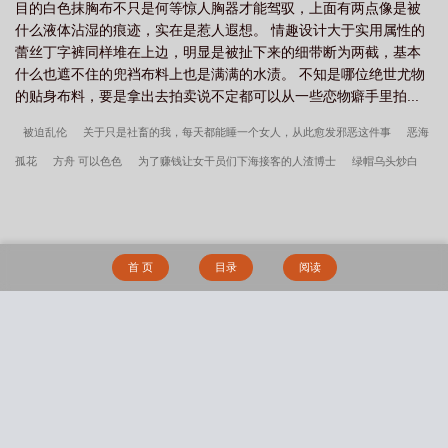
目的白色抹胸布不只是何等惊人胸器才能驾驭，上面有两点像是被
什么液体沾湿的痕迹，实在是惹人遐想。 情趣设计大于实用属性的
蕾丝丁字裤同样堆在上边，明显是被扯下来的细带断为两截，基本
什么也遮不住的兜裆布料上也是满满的水渍。 不知是哪位绝世尤物
的贴身布料，要是拿出去拍卖说不定都可以从一些恋物癖手里拍...
被迫乱伦
关于只是社畜的我，每天都能睡一个女人，从此愈发邪恶这件事
恶海
孤花
方舟 可以色色
为了赚钱让女干员们下海接客的人渣博士
绿帽乌头炒白
术
堕入爱河的塔露拉
鸢飞戾天
被渣男绑架的申鹤
岁相姐妹家的孩子
战
败沦为岳辰风性奴的女侠明栈雪
清冷剑仙堕入恶徒魔爪终成肉便器
得了抑郁症的
姐姐
媳妇快点
养成-母子逆推
被兰击败的女英雄们彻底沦为了怪物们发泄兽欲
首 页
目录
阅读
的肉奴
枫儿之复仇
少女申鹤的悲剧
奴隶夫妻三——凄楚的爱情
时崎狂三，
最凶最恶的精灵被中年油腻肥猪一击即堕，败北沉沦为受孕雌豚
除魔卫道怎么成了
除膜慰道？
【不良人同人】春山可望（np）
妖行纪
夏宫
倾城坊
宅男侵
搜 索
入動漫世界
淫书生
平静美好的校园生活
倾城坊（NPH）
写自己的同人文有
什么问题！（NP）