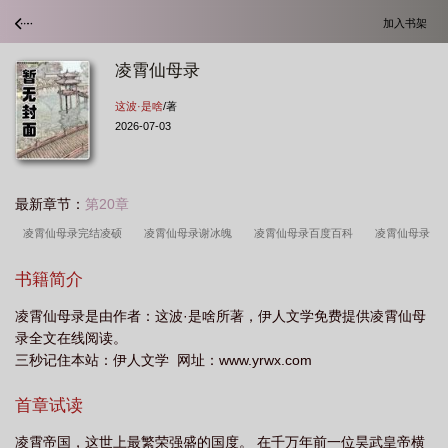
加入书架
凌霄仙母录
这波·是啥
/著
2026-07-03
最新章节：
第20章
凌霄仙母录完结凌硕
凌霄仙母录谢冰魄
凌霄仙母录百度百科
凌霄仙母录
相似的
凌霄仙母录最厉害三个主角
凌霄仙母录全部章节凌绝宗的小种马
凌
书籍简介
霄仙母录笔趣阁
凌霄仙母录类似推荐
凌霄仙母录免费阅读
凌霄仙母录
凌霄仙母录是由作者：这波·是啥所著，伊人文学免费提供凌霄仙母
TXT
凌霄仙母录正版
凌霄仙母录三部曲的顺序在线观看
凌霄仙母录无删减
录全文在线阅读。
完整版TXT
凌霄仙母录最新章节
凌霄仙母录在线阅读免费
凌霄仙母录
三秒记住本站：伊人文学 网址：www.yrwx.com
110
凌霄仙母录109
凌霄仙母录笔趣阁最新章节阅读
凌霄圣母
凌霄仙
首章试读
母录作者这波·是啥
凌霄仙母录TXT免费
凌霄仙母录是绿吗
凌霄仙母录200
章
凌霄仙母录最新章节更新笔趣阁
凌霄仙母录 笔趣阁无弹窗
凌霄仙母录
凌霄帝国，这世上最繁荣强盛的国度。 在千万年前一位昊武皇帝横