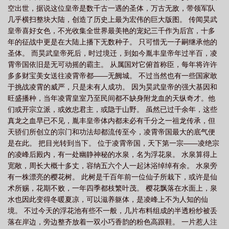
空出世，据说这位皇帝是数千古一遇的圣体，万古无敌，带领军队
讲的什么故事
凌霄仙母录在线阅读全文百度
凌霄仙母录笔趣阁无弹窗最新章
几乎横扫整块大陆，创造了历史上最为宏伟的巨大版图。 传闻昊武
节
凌霄仙母录TXT百度
凌霄仙子的传说
凌霄仙母录(1-6)笔趣阁
凌霄
皇帝喜好女色，不光收集全世界最美艳的宠妃三千作为后宫，十多
仙子
凌霄仙母录免费全文
凌霄仙母录笔趣阁免费阅读
凌霄仙母录笔趣阁无
年的征战中更是在大陆上播下无数种子。 只可惜无一子嗣继承他的
圣体。 而昊武皇帝死后，时过境迁，到如今胤丰皇帝年过半百，凌
弹窗
凌霄仙母录txt精校全本众香国家
凌霄仙母录第108章
凌霄仙母录完整
霄帝国依旧是无可动摇的霸主。 从属国对它俯首称臣，每年将许许
版
凌霄圣母是什么神仙
凌霄仙母录110全集
凌霄仙母录宁雪妃
凌霄仙
多多财宝美女送往凌霄帝都——无阙城。 不过当然也有一些国家敢
母录最新章节免费观看
凌霄仙母录类似
凌霄仙母录txt电子书
凌霄仙母录
于挑战凌霄的威严，只是未有人成功。 因为昊武皇帝的强大基因和
旺盛播种，当年凌霄皇室乃至民间都不缺身附龙血的天纵奇才。他
三部曲的顺序
凌霄仙母录这波
凌霄仙母录txt
凌霄仙母录txt百度资源链
们或开宗立派，或效忠君主，或隐于山野。 虽然已过千余年，这些
接
凌霄仙母录全文在线阅读
凌霄仙母录番外天狐宫一日游
凌霄仙母录笔趣
真龙之血早已不见，胤丰皇帝体内都未必有千分之一祖龙传承，但
阁无删减
凌霄仙母录txt全文
凌霄仙母录原著
凌霄仙母录渊境篇
凌霄
天骄们所创立的宗门和功法却都流传至今，凌霄帝国最大的底气便
仙母录凌若冰是那一章被收
是在此。 把目光转到当下。 位于凌霄帝国，天下第一宗——凌绝宗
凌霄仙母录后续
凌霄仙母录全文81话在线
的凌峰后殿内，有一处幽静神秘的水泉，名为浮花泉。 水泉算得上
看
凌霄仙母录txt百度
凌霄仙母录全文最新章节
宽敞，周长大概十多丈，容纳五六个人一起沐浴绰绰有余。 水泉旁
有一株漂亮的樱花树。 此树是千百年前一位仙子所栽下，或许是仙
术所赐，花期不败，一年四季都枝繁叶茂。 樱花飘落在水面上，泉
水也因此变得冬暖夏凉，可以滋养躯体，是凌峰上不为人知的仙
境。 不过今天的浮花池有些不一般，几片布料组成的半透粉纱被丢
落在岸边，旁边整齐放着一双小巧香韵的粉色高跟鞋。 一片惹人注