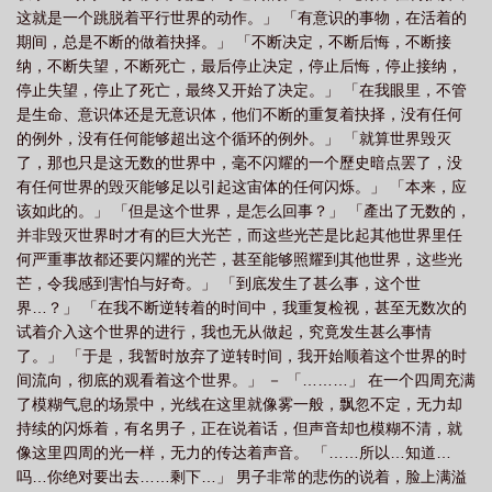
这就是一个跳脱着平行世界的动作。」 「有意识的事物，在活着的
介绍
核心世界事件魔兽世界
世界核心价值观
核心ta
当今世界的核心
期间，总是不断的做着抉择。」 「不断决定，不断后悔，不断接
是
世界的核心在哪
核心ce
核心就是
世界上核心问题是什么
核心
纳，不断失望，不断死亡，最后停止决定，停止后悔，停止接纳，
是谁
核心世界是什么意思
核心到底是什么
停止失望，停止了死亡，最终又开始了决定。」 「在我眼里，不管
是生命、意识体还是无意识体，他们不断的重复着抉择，没有任何
的例外，没有任何能够超出这个循环的例外。」 「就算世界毁灭
了，那也只是这无数的世界中，毫不闪耀的一个歷史暗点罢了，没
有任何世界的毁灭能够足以引起这宙体的任何闪烁。」 「本来，应
该如此的。」 「但是这个世界，是怎么回事？」 「產出了无数的，
并非毁灭世界时才有的巨大光芒，而这些光芒是比起其他世界里任
何严重事故都还要闪耀的光芒，甚至能够照耀到其他世界，这些光
芒，令我感到害怕与好奇。」 「到底发生了甚么事，这个世
界…？」 「在我不断逆转着的时间中，我重复检视，甚至无数次的
试着介入这个世界的进行，我也无从做起，究竟发生甚么事情
了。」 「于是，我暂时放弃了逆转时间，我开始顺着这个世界的时
间流向，彻底的观看着这个世界。」 － 「………」 在一个四周充满
了模糊气息的场景中，光线在这里就像雾一般，飘忽不定，无力却
持续的闪烁着，有名男子，正在说着话，但声音却也模糊不清，就
像这里四周的光一样，无力的传达着声音。 「……所以…知道…
吗…你绝对要出去……剩下…」 男子非常的悲伤的说着，脸上满溢