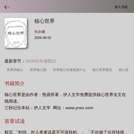
加入书架
核心世界
熊鼎
/著
2026-08-02
最新章节：
0008休而備戰01
世界的核心
世界核心国
世界核心价值观是什么
核心世界观炁
核心是
指哪
核心世界狂欢一样的游戏有哪些
世界核心价值观手抄报
核心 ei
核
书籍简介
心世界动漫后宫
世界核心之二是什么意思
核心是哪?
核心die
核心世界
核心世界是由作者：熊鼎所著，伊人文学免费提供核心世界全文在
一流都市圈
核心世界里有什么
核心cx
什么是世界的核心
世界核心利
线阅读。
益是什么
世界上的核心问题
核心是什么鬼
核心世界动漫
核心是哪
三秒记住本站：伊人文学 网址：www.yrwx.com
个
世界核心问题
世界的核心问题是
世界的核心是什么
核心世界观是什
首章试读
么意思啊
核心17
核心界定
核心指的是
核心世界观不会变
世界核
心国家
核心世界观1. 青梅竹马开局
核心是个啥
核心世界电视剧全集剧情
权宗 「时间…对人类来说是不可逆转的。」 「不论做了任何抉择，