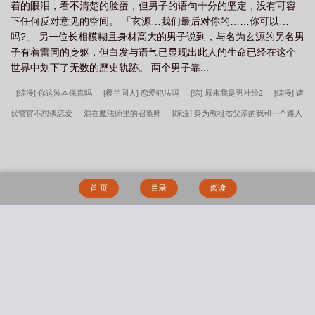
着的眼泪，看不清楚的脸蛋，但男子的语句十分的坚定，没有可容
下任何反对意见的空间。 「玄源…我们最后对你的……你可以…
吗?」 另一位长相模糊且身材高大的男子说到，与名为玄源的另名男
子有着雷同的身躯，但白发与语气已显现出此人的生命已经在这个
世界中划下了无数的歷史轨跡。 两个男子靠...
[综漫] 你这波本保真吗
[樱兰同人] 恋爱犯法吗
[综] 原来我是男神经2
[综漫] 诸
伏警官不想谈恋爱
混在魔法师里的召唤师
[综漫] 身为教祖杰父亲的我和一个路人
甲结婚了
[综漫] 马甲NPC的二周目咖啡馆
（综漫同人）成为叛逆咒术师后攻略了
哥哥同期
[综漫] 成为叛逆咒术师后攻略了哥哥同期
[综英美] 勇者退休计划
[少
年漫同人] 和无惨同一天变成鬼后
[综漫] 5T5他又误我
[猎人同人] GI许愿店
[原
首 页
目录
阅读
神同人] 失忆后成了摩拉克斯的伴侣
[综漫] 盘星教圣子，但三眼神童
拯救退环境
傲娇男主
[综漫] 单推5t5的卷卷子和正主绑定了
漂亮笨蛋被抱养后
[柯南同人]
在柯学游戏成为三个上司的心腹大患
[综琼瑶] 太医韵安
除魔卫道怎么成了除膜慰
搜 索
道？
【不良人同人】春山可望（np）
妖行纪
夏宫
倾城坊
宅男侵入動漫
世界
淫书生
平静美好的校园生活
倾城坊（NPH）
写自己的同人文有什么问
题！（NP）