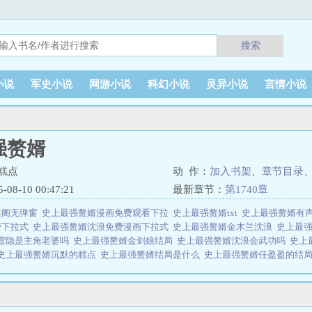
搜索
小说
军史小说
网游小说
科幻小说
灵异小说
言情小说
强赘婿
糕点
动 作：
加入书架
、
章节目录
8-10 00:47:21
最新章节：
第1740章
趣阁无弹窗
史上最强赘婿漫画免费观看下拉
史上最强赘婿txt
史上最强赘婿有
费下拉式
史上最强赘婿沈浪免费漫画下拉式
史上最强赘婿金木兰沈浪
史上最
雪隐是主角老婆吗
史上最强赘婿金剑娘结局
史上最强赘婿沈浪会武功吗
史上
史上最强赘婿沉默的糕点
史上最强赘婿结局是什么
史上最强赘婿任盈盈的结
最强赘婿漫画免费观看下拉式
史上最强赘婿漫画免费阅读
史上最强赘婿沈浪
上最强赘婿雪隐
史上最强赘婿漫画在线观看免费
史上最强赘婿宁洁
史上最强
类似
史上最强赘婿徐芊芊结局
史上最强赘婿听书免费
史上最强赘婿有声免费
史上最强赘婿免费漫画下拉式6
史上最强赘婿沈浪免费阅读漫画
史上最强赘婿