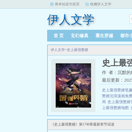
将本站设为首页
收藏伊人文学
伊人文学
首 页
玄幻修真
重生穿越
都市
伊人文学
>
史上最强赘婿
史上最
作 者：沉默的
最后更新：2025-0
史上最强赘婿笔
赘婿沈浪漫画免
局
史上最强赘婿
上最强赘婿地图
剧免费观看
史上
强赘婿完整版
史
《史上最强赘婿》第1740章最新章节试读
吗
史上最强赘婿
赘婿沈浪徐芊芊