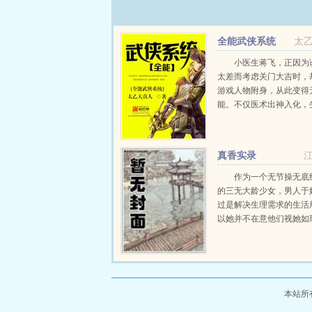
全能武侠系统
太
小医生蒋飞，正因为
太差而考虑关门大吉时，
游戏人物附身，从此变得
能。不仅医术出神入化，
白骨，从阎王爷手中抢命
琴艺园艺宠物驯养都全部
别人以为这就是蒋飞全部
真香实录
蒋飞却笑眯眯地将目光...
作为一个无节操无底
的三无大龄少女，男人于
过是解决生理需求的生活
以她并不在意他们视她如
她介绍给别人，搂着名门
不认识她，故意贬低她否
情史，利用她欺骗她甚至
她。她很...
本站所