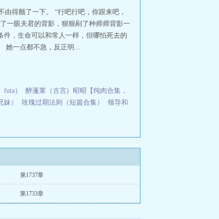
强赘婿沈浪百度百科
史上最强赘婿漫
不由得颤了一下。 “行吧行吧，你跟来吧，
史上最强赘婿沈浪漫画免费
史上最强
看了一眼夫君的背影，狠狠剐了种师师背影一
最强赘婿漫画
史上最强赘婿免费阅
条件，生命可以和常人一样，但哪怕死去的
婿 漫画
史上最强赘婿在线观看
史上
她一点都不急，反正明...
上最强赘婿笔趣阁
史上最强赘婿
最强赘婿漫画下拉式免费
史上最强赘
赘婿漫画免费观看全集
史上最强赘婿
帝老婆招架不住了
史上最强赘婿沈浪
结局
史上最强赘婿人物简介
史上最强
uta）
醉蓬莱（古言)
昭昭【纯肉合集，
强赘婿漫画停更了?
史上最强赘婿沈
兄妹）
玫瑰过期法则（短篇合集）
领导和
赘婿女主
史上最强赘婿漫画在线观
免费阅读下拉式六漫画
史上最强赘婿
漫画下拉式
史上最强赘婿沈浪在线阅
赘婿沈浪全文免费
史上最强赘婿后
式
史上最强赘婿沈浪有声
史上最强赘
最强赘婿全本免费阅读
史上最强赘
免费下拉式6漫画
史上最强赘婿男主
于是他发奋图强，找一个更有权有势
第1737章
才能维持生活！我要把老婆培养成天
第1733章