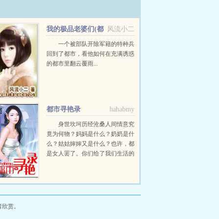
我的极品老婆们(都
风流小二
市特种兵)
一个被部队开除军籍的特种兵
回到了都市，看他如何在充满诱惑
的都市里翻云覆雨...
都市寻艳录
hahabmy
身世坎坷历经沧桑人间情意究
竟为何物？妈妈是什么？奶奶是什
么？姑姑婶婶又是什么？也许，都
是女人罢了。你们给了我们生活的
必须，但是她们没有给我们家庭的
温暖，因此从理智上我们应该感激
你们的，可是感情上很多时候是会
出现偏差的。...
者欣赏。