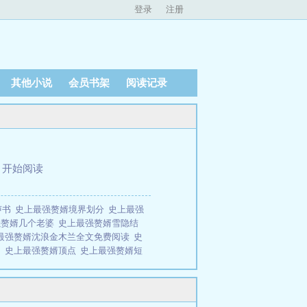
登录
注册
其他小说
会员书架
阅读记录
、
开始阅读
声书
史上最强赘婿境界划分
史上最强
强赘婿几个老婆
史上最强赘婿雪隐结
最强赘婿沈浪金木兰全文免费阅读
史
局
史上最强赘婿顶点
史上最强赘婿短
身份
史上最强赘婿女主有几人
史上最
赘婿好看吗
史上最强赘婿完结了
听书
史上最强赘婿 笔趣阁
史上最强
大结局
史上最强赘婿叶辰免费阅读全