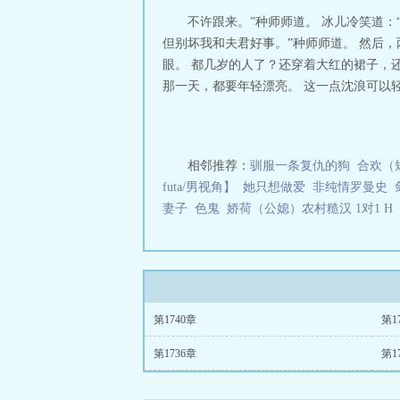
文
史上最强赘婿
不许跟来。”种师师道。 冰儿冷笑道：
画免费观看下拉
但别坏我和夫君好事。”种师师道。 然后
赘婿番外在线阅
眼。 都几岁的人了？还穿着大红的裙子，
读
史上最强赘婿
那一天，都要年轻漂亮。 这一点沈浪可以轻
最强赘婿免费
史
TXT
史上最强赘
婿最新章节
史上
金木兰最后怎么
txt
史上最强赘
相邻推荐：
驯服一条复仇的狗
合欢（
赘婿电视剧在线
futa/男视角】
她只想做爱
非纯情罗曼史
浪结局
史上最强
妻子
色鬼
娇荷（公媳）农村糙汉 1对1 H
看
史上最强赘婿
电视剧
史上最强
读 笔趣
史上最强
期崩了
史上最强
婿免费阅读无弹
婿TXT八零
史上
几个老婆
史上最
第1740章
第1
绝美高贵的豪门
第1736章
第1
下第一高手，谁敢