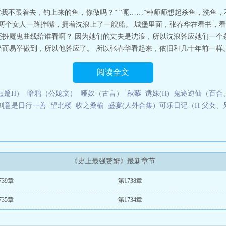
百度百科
史上最强赘婿漫画免费观看
史上最强赘婿沈浪漫画免费阅读
史上最
“我不跟着去，钓上来的鱼，你做吗？” “呃……”种师师想起杀鱼，洗鱼，
奇漫屋
史上最强赘婿百科
史上最强赘婿有几个女主
史上最强赘婿下拉式漫画
，两个女人一路拌嘴，拥着沈浪上了一艘船。 城堡里面，张春华在看书，
读
史上最强赘婿 沉默的糕点
史上最强赘婿沈浪
史上最强赘婿仇妖儿结局
史上
还扮魔鬼曲线给谁看啊？ 因为她们的丈夫是沈浪，所以沈浪答应她们一个
沈浪的身世
史上最强赘婿漫画免费下拉式
史上最强赘婿张翀结局
史上最强赘
而易举做到，所以他答应了。 所以张春华看起来，依旧和几十年前一样。 
上最强赘婿宁洁为什么背叛
史上最强赘婿停更了?
史上最强赘婿沈浪漫画
史
婿沈浪免费阅读
史上最强赘婿沈浪免费
史上最强赘婿沈浪漫画免费观看
史上
最强赘婿在线阅读
史上最强赘婿唐风
史上最强赘婿沈浪有几个女人
史上最强
阅读全文
样了
史上最强赘婿女主有几个
史上最强赘婿仇妖儿
史上最强赘婿免费漫画
女
婿免费观看
史上最强赘婿有声
史上最强赘婿动漫免费观看全集
史上最强赘婿
短篇H）
暗鸦（公媳文）
哑奴（古言）
秋藜
诱妹(H)
鬼途逆仙（百合、f
观看
史上最强赘婿姜离
史上最强赘婿后记
史上最强赘婿沈浪免费漫画
史上最
剑意是日行一善
望北楼
收之桑榆
盛宴(人外合集)
可乐日记（H 父女、
赘婿沈浪TXT
史上最强赘婿动漫在线观看
史上最强赘婿沈浪金木兰
史上最强
苏难结局
史上最强赘婿人物介绍
史上最强赘婿姜歇是身份
史上最强赘婿漫画
赘婿宁政
史上最强赘婿漫画免费阅读下拉式
史上最强赘婿番外
史上最强赘婿
赘婿沈浪免费听书
史上最强赘婿任盈盈
史上最强赘婿叶尘免费阅读
史上最强
赘婿张春华结局
史上最强赘婿徐芊芊的结局如何
史上最强赘婿免费漫画下拉
窗
史上最强赘婿漫画在线
史上最强赘婿漫画免费
史上最强赘婿 漫画免费
史上
《史上最强赘婿》最新章节
最强赘婿宁寒公主结局
史上最强赘婿徐芊芊哪一章跟了主角
史上最强赘婿漫画
强赘婿人物
(已完本)穿越异世成为财主家的小白脸赘婿，因太废物被赶出来。
739章
第1738章
千金做了上门女婿。练武是不可能练武的，这辈子都不可能练武，只能靠吃软饭
735章
第1734章
惹我就让我娘子打死你！...史上最强赘婿