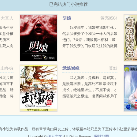
已完结热门小说推荐
乙大真人
阴娘
黄亮0504
诊所生意
18岁那年，我娘被我爹打死，
却意外被
然后我爹娶了个和我一样大的后娘
无所不
进门。7天后，我娘爬出棺材，敲
生死人肉
开了我父亲的门欢迎关注我的微博
就连厨艺
大家看的时候记得先登陆（QQ号
精通！当
直接登陆就可以了！）然后点一下
本事时，
封面下面的推荐按钮！...
江山多椒
武炼巅峰
莫默
线无尺度
武之巅峰，是孤独，是寂寞，
她而言不
是漫漫求索，是高处不胜寒逆境中
用品，所
成长，绝地里求生，不屈不饶，才
玩物，将
能堪破武之极道。凌霄阁试炼弟子
千金假装
兼扫地小厮杨开偶获一本无字黑
认与她的
书，从此踏上漫漫武道。...
当众羞辱
有小说为转载作品，所有章节均由网友上传，转载至本站只是为了宣传本书让更多读
Copyright ©
伊人文学
All Rights Reserved.
网站地图