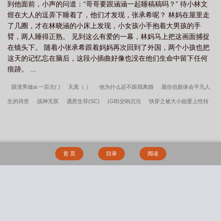
作文(友情)
你是我的青春之光作文500字左右
你是我的青春之光的作文六百
到他面前，小声的问道：“哥哥要跟涵涵一起睡稿稿吗？” 待小林文
煜在大人的逗弄下睡着了，他们才发现，张承希呢？ 林妈在屋里走
字
你是我的青春诗歌仿写
你是我的软肋我的铠甲
你是我的青春什么意
了几圈，才在林晓涵的小床上发现，小女孩小手抱着大男孩的手
思
你是我的青春之光作文700字
你是我的青春说说
你是我的青春诗
你
臂，两人睡得正熟。 见到这么有爱的一幕，林妈马上把这画面捕捉
是我的青春是烟花是划过的夜空
你是我的青春啊文案
你是我的青春摆渡
在镜头下。 随着小张承希跟着妈妈再次回到了外国，两个小孩也把
这天的记忆忘在脑后，这段小插曲好像也没在他们生命中留下任何
人
你是我的青春 也是我的初心什么意思
你是我的青春换的宝
你是我的青
痕跡。 ...
春用英语怎么说
你是我的青春榜样作文800字
你是我的青春之光作文600字初
跟渣男做ai 一百次( )
天真（ ）
他为什么还不跟我离婚
愿你也能体会平凡人
一
你是我的青春时光
你是我的青春和年少是什么歌
你是我的青春榜样作
生的诗意
战神无双
遇惹生菲(SC)
(GB)交响沉沦
快穿之被大小姐爱上性转
文
你是我的青春之光600字
你是我的青春作文
你是我的青春换的宝你是我
的我
心情小雨（&nbsp;&nbsp;强制）
我是妖怪还是救世主？
洞庭春（兄妹
一生的骄傲这首歌
你是我的青春之光作文800字
你是我的青春之光作文
你
）
群魔
旗袍（gl）
春心不动（兄妹）
习焉不察（ H）
小狗驯养手册【校
是我的青春是什么意思
你是我的青春歌曲
你是我的青春诗歌
你是我的青春
园】
在兄妹综艺当大冤种
[快穿]男主快到碗里来
迟迟入衍心
你瞧本少爷这
之光400字作文
你是我们的青春
你是我的青春之光作文500
你是我的青春
首 页
目录
阅读
般貌美（女师男徒）
静海旖旎（校园高H）
【海贼王】恋爱哪有一帆风顺（剧情
时光电视剧
NP）
【不良人同人】春山可望（np）
召唤绿传（召唤万岁同人）
性感的美艳
妈妈
宅男侵入動漫世界
熟女名器系统
妖行纪
Damsels in Distress（bdsm
搜 索
短篇合集）
深陷于扶她美少女的辱骂疼爱之中（NP 高H）