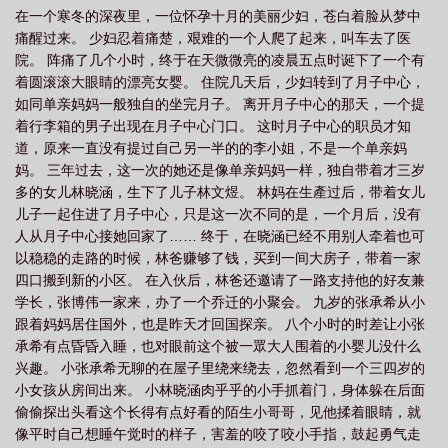
在一个寒冬的深夜里，一位怀孕十月的美丽少妇，苍白着脸从梦中
词
你是我的青春之光五百字作文
你是我的青春是我的软肋文案
你是我的青
痛醒过来。 少妇忍着痛楚，艰难的一个人爬了起来，叫车去了医
春电视剧
你是我的青春榜样作文600字
你是我的青春榜样
你是我的青春啊
院。 阵痛了几个小时，终于在天微微亮的凌晨五点时诞下了一个有
什么歌
你是我的青春之光作文500字初中
你是我的青春年华
你是我的青春
着圆滚滚大眼睛的漂亮女婴。 住院几天后，少妇转到了月子中心，
如同单亲妈妈一般独自的坐完月子。 离开月子中心的那天，一个提
梦
你是我的青春之光作文500字
你是我的青春之光作文400字
你是我的青
着行李箱的男子出现在月子中心门口。 这时月子中心的职员才知
春营垒
你是我的青春英文
你是我的青春暗示了什么
你是我的青春之光作文
道，原来一直没有提过自己另一半的的李小姐，不是一个单亲妈
600
你是我的青春之光剧组
播放你是我的青春
你是我的青春之光作文素
妈。 三年过去，这一次的她还是像单亲妈妈一样，独自带着才三岁
多的女儿林晓涵，生下了儿子林文煜。 林妈在生產过后，带着女儿
材
你是我的青春之光作文开头结尾
你是我的青春之光为题写一篇作文
我的
儿子一起住进了月子中心，只是这一次不同的是，一个月后，没有
青春电影
你是我的青春下一句接什么合适
你是我的青春之光作文600字
你
人从月子中心接她回家了…… 终于，在晓涵已经不用别人牵着也可
是我的青春作文800
你是我的青春是我的宝贝女儿
你是我的青春之光电视
以稳稳的走路的时候，林爸赚够了钱，买到一间大房子，带着一家
剧
四口搬到新的小区。 在入伙后，林爸还邀请了一路支持他的好友兼
你是我的青春你是我的梦什么歌
你是我的青春怎么理解
你是我的青春是
学长，张博伟一家来，办了一个乔迁的小聚会。 九岁的张承希从小
什么歌
你是我的青春之光500字
你是我的青春摆渡人作文500
你是我的青
跟着妈妈居住国外，也是昨天才回国探亲。 八个小时的时差让小张
春用韩语怎么说
你是我的青春风暴
你是我的青春电影
你是我的青春梦铃声
承希有点昏昏入睡，也对眼前这个被一眾大人围着的小婴儿没什么
版
你是我青春的全部
你是我的青春也是我的余生
你是我的青春一场最美的
兴趣。 小张承希无聊的在屋子里绕来绕去，忽然看到一个三四岁的
小女孩从房间出来。 小林晓涵肉乎乎的小手抓着门，身体躲在后面
相遇
你是我的青春换的宝简谱
你是我的青春英语怎么说
你是我的青春作文
偷偷探出头看这个长得有点好看的陌生小哥哥，见他揉着眼睛，就
600字
你是我的青春文案
你是我的青春换的宝歌曲简谱
你是我的青春之光
像平时自己想睡午觉时的样子，害羞的咬了咬小手指，鼓起勇气走