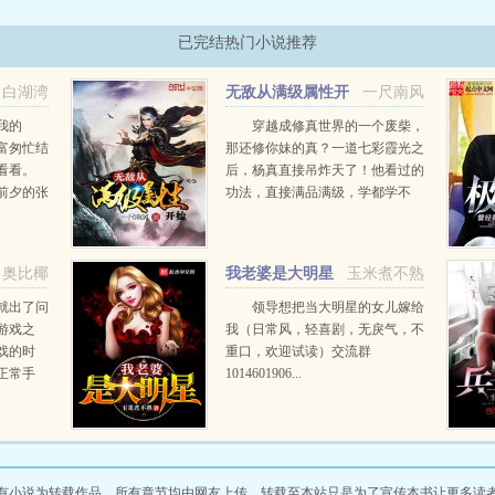
已完结热门小说推荐
白湖湾
无敌从满级属性开
一尺南风
始
我的
穿越成修真世界的一个废柴，
首富匆忙结
那还修你妹的真？一道七彩霞光之
看看。
后，杨真直接吊炸天了！他看过的
节前夕的张
功法，直接满品满级，学都学不
...
完！他炼制的丹药，不但起死回
生，还能青春永驻！他锻造的武
器，上打神王大帝，下捅黄泉幽
奥比椰
我老婆是大明星
玉米煮不熟
狱，每一件都让天地颤栗，让神魔
退避...
就出了问
领导想把当大明星的女儿嫁给
游戏之
我（日常风，轻喜剧，无戾气，不
戏的时
重口，欢迎试读）交流群
正常手
1014601906...
拥有了合
断一棵
开了这么
好玩下
有小说为转载作品，所有章节均由网友上传，转载至本站只是为了宣传本书让更多读