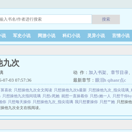
搜索
小说
军史小说
网游小说
科幻小说
灵异小说
言情小说
他九次
璃
动 作：
加入书架
、
章节目录
7-03 07:57:36
最新章节：
眼泪h qihanг点c
不算喜欢
只想操他九次全文阅读
只想操他九次h最新
只想操他九次_指尖琉璃_P
h
只想操他九次指间琉璃
只想c死她
就想一直操着你
只想c她一人
只想干你b
啪你
只想每天操你
只想操他九次_指尖琉璃
我只想要操你
只想艹她
只想操他
想操他九次全文在线阅读。
文学 网址：www.yrwx.com只想操他九次