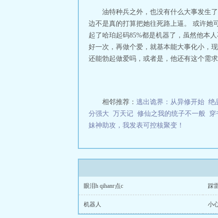
油特种兵之外，也没有什么大事发生了
边不是真的打算把她往死路上逼。 或许她
起了哈珀起码85%都是机器了，虽然他本
好一次，再做个爱，就基本能大事化小，现
还能勃起做爱吗，或者是，他还有这个需求..
相邻推荐：
逃出诡界：从异修开始
绝
分强大
万天记
修仙之我的统子不一般
穿
妹神助攻，我发表可控核聚变！
眼泪h qihanг点c
踩
机器人
小