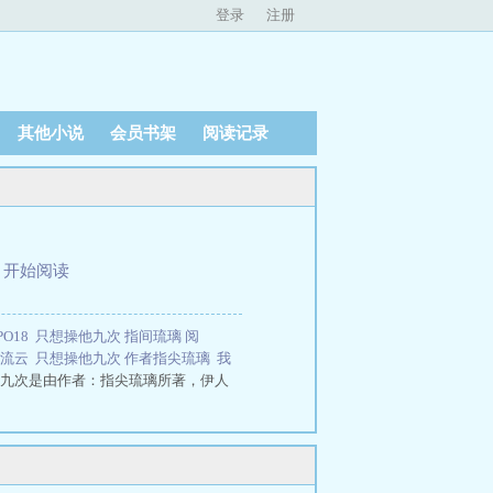
登录
注册
其他小说
会员书架
阅读记录
、
开始阅读
O18
只想操他九次 指间琉璃 阅
y流云
只想操他九次 作者指尖琉璃
我
九次是由作者：指尖琉璃所著，伊人