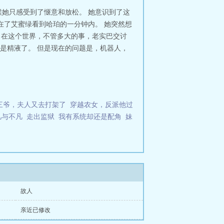
她只感受到了惬意和放松。 她意识到了这
在了艾蜜绿看到哈珀的一分钟内。 她突然想
，在这个世界，不管多大的事，老实巴交讨
是精液了。 但是现在的问题是，机器人，
三爷，夫人又去打架了
穿越农女，反派他过
凡与不凡
走出监狱
我有系统却还是配角
妹
故人
亲近已修改