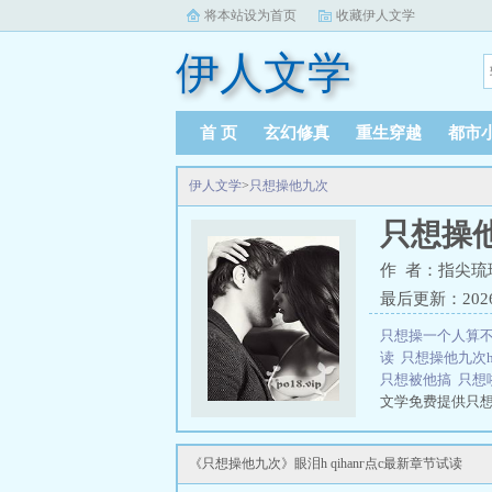
将本站设为首页
收藏伊人文学
伊人文学
首 页
玄幻修真
重生穿越
都市
伊人文学
>
只想操他九次
只想操
作 者：指尖琉
最后更新：2026-0
只想操一个人算
读
只想操他九次
只想被他搞
只想
文学免费提供只
三秒记住本站：伊人
《只想操他九次》眼泪h qihanг点c最新章节试读