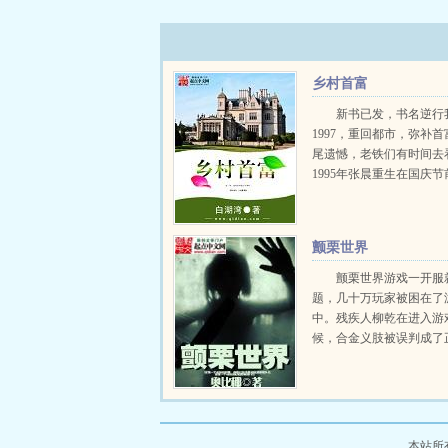
乡村首富
新书已发，书名逆行
1997，重回都市，弥补
尾遗憾，老铁们有时间去
1995年张晨重生在国庆
湾大队。百崇县坝头乡白鹤村
颤栗世界
颤栗世界游戏一开服
题，几十万玩家被困在了
中。残疾人柳乾在进入游
候，合金义肢被误判成了
脚，这让他在游戏世界里
金打造的四肢。一拳能打
树，一脚能踹倒一堵墙。
大的挂，柳乾当然想要好
去...
本站所