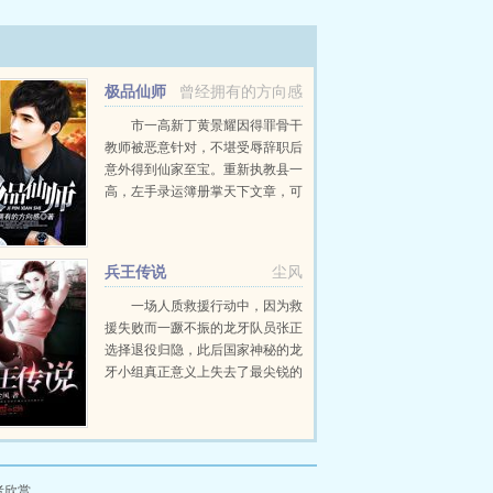
极品仙师
曾经拥有的方向感
市一高新丁黄景耀因得罪骨干
教师被恶意针对，不堪受辱辞职后
意外得到仙家至宝。重新执教县一
高，左手录运簿册掌天下文章，可
查看每一个学生学习天赋，提升天
赋。右手文昌大印掌考场气运，财
富官运。教师以教育水平和升学率
兵王传说
尘风
为本，黄景耀渐渐发现他的本...
一场人质救援行动中，因为救
援失败而一蹶不振的龙牙队员张正
选择退役归隐，此后国家神秘的龙
牙小组真正意义上失去了最尖锐的
兵器。几年后的张正再次出现势必
要将这世界搅动得天翻地覆。...
者欣赏。