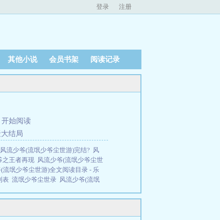
登录
注册
其他小说
会员书架
阅读记录
、
开始阅读
团聚大结局
风流少爷(流氓少爷尘世游)完结?
风
爷之王者再现
风流少爷(流氓少爷尘世
(流氓少爷尘世游)全文阅读目录 - 乐
列表
流氓少爷尘世录
风流少爷(流氓
流少爷流氓少爷尘世游
流氓少爷至尊
更新了
风流少爷2免费读
风流少爷擒
少爷红尘游
风流少爷(流氓少爷尘世
在线阅读
风流少爷(流氓少爷尘世游)