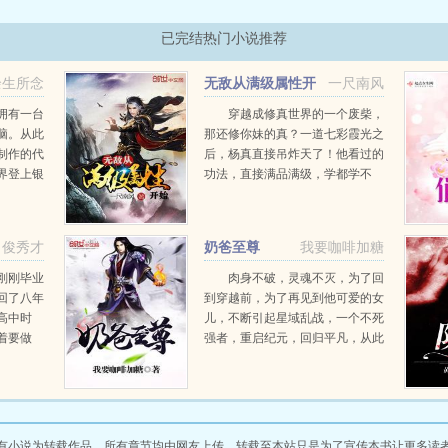
已完结热门小说推荐
余生所念
无敌从满级属性开
一尺南风
始
拥有一台
穿越成修真世界的一个废柴，
脑。从此
那还修你妹的真？一道七彩霞光之
制作的代
后，杨真直接吊炸天了！他看过的
界登上银
功法，直接满品满级，学都学不
小哥，不
完！他炼制的丹药，不但起死回
生，还能青春永驻！他锻造的武
器，上打神王大帝，下捅黄泉幽
俊秀才
奶爸至尊
我要咖啡加糖
狱，每一件都让天地颤栗，让神魔
退避...
刚刚毕业
肉身不破，灵魂不灭，为了回
回了八年
到穿越前，为了再见到他可爱的女
高中时
儿，不断引起星域乱战，一个不死
着要做
强者，重启纪元，回归平凡，从此
又才华出
一个无敌奶爸诞生了。续集，正在
小官连升
新书连载着...
省级高官
一辈子
有小说为转载作品，所有章节均由网友上传，转载至本站只是为了宣传本书让更多读