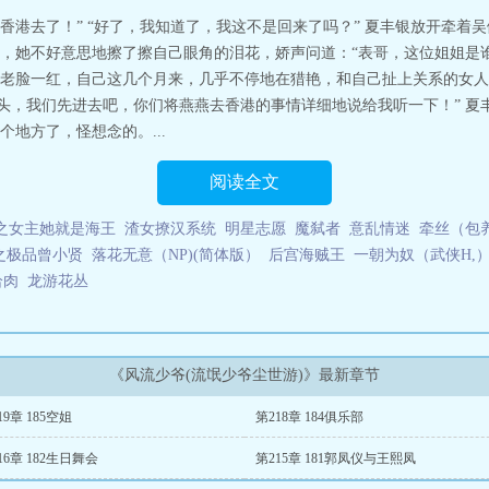
流少爷银丰
风流少爷(流氓少爷尘世游)-至尊风流
风流少爷(流氓少爷尘世游)全
香港去了！” “好了，我知道了，我这不是回来了吗？” 夏丰银放开牵着
只不过作者名字不同，但至尊包不同和至尊风流就是同一个人，《流氓少爷》已
，她不好意思地擦了擦自己眼角的泪花，娇声问道：“表哥，这位姐姐是谁
同而以。所以就同时把两书的章节数字标出此书记录S省富家少爷夏丰银玩转都市
老脸一红，自己这几个月来，几乎不停地在猎艳，和自己扯上关系的女人
血沸腾为目标，那些自命清高者可以不看！没有最淫荡，只有更淫荡！要想成淫
丫头，我们先进去吧，你们将燕燕去香港的事情详细地说给我听一下！” 
至尊风流
地方了，怪想念的。...
阅读全文
之女主她就是海王
渣女撩汉系统
明星志愿
魔弑者
意乱情迷
牵丝（包
之极品曾小贤
落花无意（NP)(简体版）
后宫海贼王
一朝为奴（武侠H,
恰肉
龙游花丛
《风流少爷(流氓少爷尘世游)》最新章节
19章 185空姐
第218章 184俱乐部
16章 182生日舞会
第215章 181郭凤仪与王熙凤