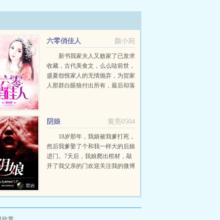
六零俏佳人
颜小宛
新书我家夫人又败家了已发求
收藏，古代美食文，么么哒前世，
盛夏怨恨家人的无情抛弃，为贺家
人那群白眼狼付出所有，最后却落
了个草席一裹，抛尸荒山的下场！
重生回到悲剧尚未开始，盛夏发誓
今生不会再将真心错付！哪怕吃树
阴娘
黄亮0504
皮啃草根，她也...
18岁那年，我娘被我爹打死，
然后我爹娶了个和我一样大的后娘
进门。7天后，我娘爬出棺材，敲
开了我父亲的门欢迎关注我的微博
大家看的时候记得先登陆（QQ号
直接登陆就可以了！）然后点一下
封面下面的推荐按钮！...
者欣赏。