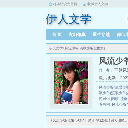
将本站设为首页
收藏伊人文学
伊人文学
首 页
玄幻修真
重生穿越
都市
伊人文学
>
风流少爷(流氓少爷尘世游)
风流少爷
作 者：至尊风
最后更新：2022-0
风流少爷(流氓少
流少爷(流氓少爷
游)全文阅读
流氓
看书网
风流少爷
少爷尘世游)最新
风流
是风流少
《风流少爷(流氓少爷尘世游)》第220章 186大团
美录全文免费八
游)TXT
风流少爷