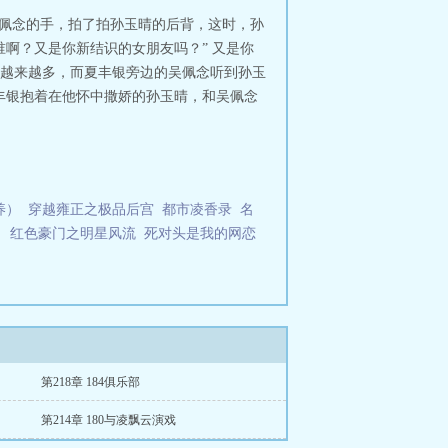
文TXT
《流氓少爷》实际上就是《流
吴佩念的手，拍了拍孙玉晴的后背，这时，孙
经完本了，但两本书基本是一样的，
啊？又是你新结识的女朋友吗？” 又是你
，风流逍遥的过程，全书以YY为
越来越多，而夏丰银旁边的吴佩念听到孙玉
才，快到此处来风流少爷(流氓少爷尘
夏丰银抱着在他怀中撒娇的孙玉晴，和吴佩念
养）
穿越雍正之极品后宫
都市凌香录
名
）
红色豪门之明星风流
死对头是我的网恋
第218章 184俱乐部
第214章 180与凌飘云演戏