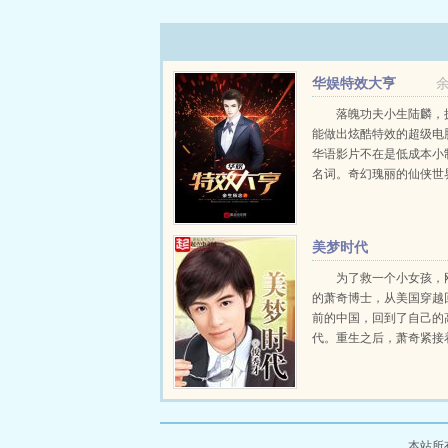
华娱特效大亨
落魄功夫小生陆麟，
能做出炫酷特效的超级电
华语影片不在是低成本小
名词。奇幻瑰丽的仙侠世
幕，沉迷华夏网文的外国
再期待漫威！...
美梦时代
为了救一个小女孩，
的萧奇博士，从美国穿越
前的中国，回到了自己的
代。重生之后，萧奇紧接
的，就是要帮忙性格淡然
众的父亲，至少从副科级
七级，青云直上，坐到副
的位置，才不枉费了父亲
的...
本站所