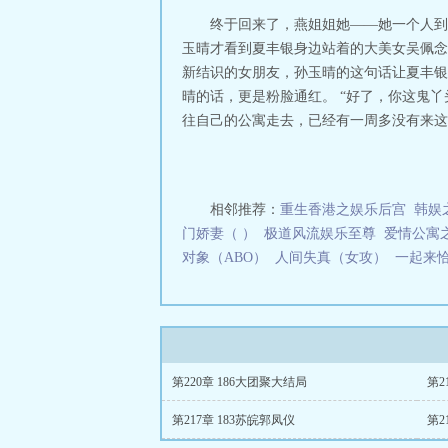
作者至尊风流
风
终于回来了，燕姐姐她——她一个人到
氓少爷尘世游》
玉晴才看到夏丰银身边站着的大美女吴佩念
只是章节数字不
新结识的女朋友，孙玉晴的这句话让夏丰银
主，以使读者浴
晴的话，更是粉脸通红。 “好了，你这鬼
世游)作者:至尊 
往自己的公寓走去，已经有一周多没有来这个
相邻推荐：
重生香港之娱乐后宫
韩娱
门娇妻（ ）
极道风流娱乐至尊
爱情公寓
对象（ABO）
人间失真（女攻）
一起来
第220章 186大团聚大结局
第2
第217章 183苏皖郭凤仪
第2