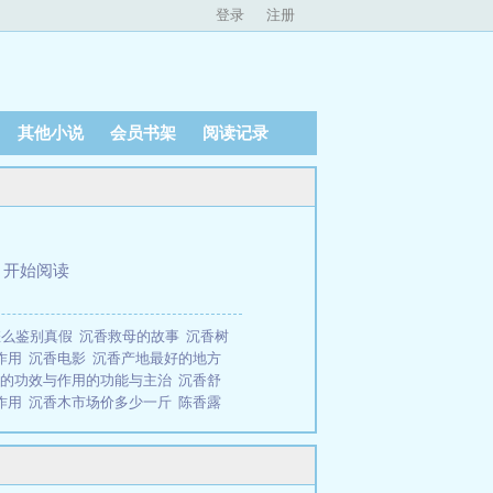
登录
注册
其他小说
会员书架
阅读记录
、
开始阅读
怎么鉴别真假
沉香救母的故事
沉香树
作用
沉香电影
沉香产地最好的地方
香的功效与作用的功能与主治
沉香舒
作用
沉香木市场价多少一斤
陈香露
多少一克
沉香和檀香有什么区别哪个
身体有什么好处
沉香和沉香木有啥区
香味对人身体有什么好处
沉香手串的
少一包
沉香曲的功效与主治
沉香手