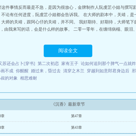
沉香电影完整版播放
沉香茶功效作用与主治
沉香手串有什么功效
沉香木真假
对这件事情反而最是不急，是因为很放心，金牌制作人阮虔芷小姐与撰写
行属什么
沉香化气片的功效和作用
沉香木的功效
沉香化气丸
沉香木
沉香化
 不论有任何进度，阮虔芷小姐都会告诉我。 在大师的剧本中，关靖，是
效与作用
沉香的功效与作用主要治什么病
沉香品牌口碑成消费者决策关键
沉
，大师的关靖，跟阿心仔的关靖，并不同。 我好期待、好期待，大师笔下
树图片
沉香烟多少一盒
沉香的功效与作用佩戴禁忌
沉香曲的功效与作用
沉香
，由我来写的话，会是什么样的故事。 二零一零年，在缠绵病榻、眼泪
人心弦是一本难得的情节与文笔俱佳的好书，919言情小说免费提供沉香全文
阅读全文
又苏还会占卜[穿书]
第二次初恋
家有王子
论如何追到那个脾气一点就炸
心画不成
你醒醒
婚过来，昏过去
清穿之木兰
穿越到如意郎君身边后
邪
小叔的对象
相思难耐
《沉香》最新章节
8章
第47章
4章
第43章