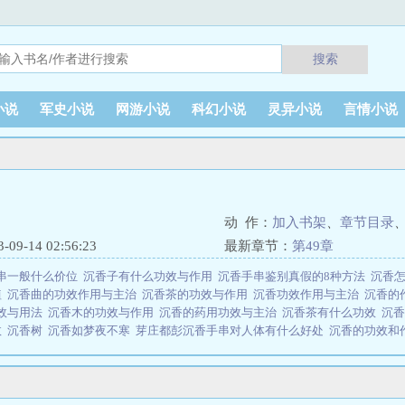
搜索
小说
军史小说
网游小说
科幻小说
灵异小说
言情小说
动 作：
加入书架
、
章节目录
9-14 02:56:23
最新章节：
第49章
串一般什么价位
沉香子有什么功效与作用
沉香手串鉴别真假的8种方法
沉香
植
沉香曲的功效作用与主治
沉香茶的功效与作用
沉香功效作用与主治
沉香的
效与用法
沉香木的功效与作用
沉香的药用功效与主治
沉香茶有什么功效
沉
效
沉香树
沉香如梦夜不寒
芽庄都彭沉香手串对人体有什么好处
沉香的功效和
疗哪些疾病
沉香一线产区和二线产区的区别
沉香木市场价多少一克
沉香价值
功效和副作用
沉香手串怎么盘玩保养方法
沉香的真假鉴别方法
沉香手串对人
与功效
沉香化气丸的功效与作用
沉香的功效
沉香化气丸的功能主治
沉香的
的功效作用
沉香佛珠
女人必看的沉香如屑电视剧免费观看完整版
沉香香烟多