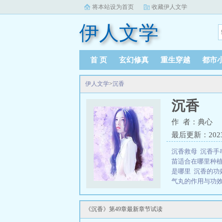
将本站设为首页
收藏伊人文学
伊人文学
首 页
玄幻修真
重生穿越
都市
伊人文学
>
沉香
沉香
作 者：典心
最后更新：2023-0
沉香救母
沉香手
苗适合在哪里种
是哪里
沉香的功
气丸的作用与功
白露的功效和治
好
沉香理气丸的
《沉香》第49章最新章节试读
别
沉香油的作用
功效与作用
沉香