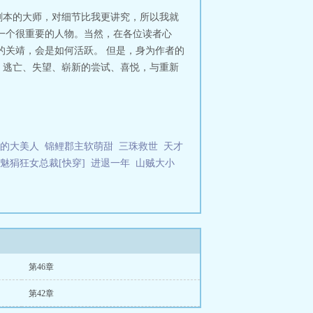
辨别4种简单方法
沉香枕头有什么功
剧本的大师，对细节比我更讲究，所以我就
滞丸的功效与作用
沉香化滞丸的功效
一个很重要的人物。当然，在各位读者心
香和沉香木的区别
沉香鉴定
沉香化
的关靖，会是如何活跃。 但是，身为作者的
由作者(典心)创作全本作品，该小说
、逃亡、失望、崭新的尝试、喜悦，与重新
无弹窗的纯文字在线阅读。沉香
的大美人
锦鲤郡主软萌甜
三珠救世
天才
魅狷狂女总裁[快穿]
进退一年
山贼大小
第46章
第42章