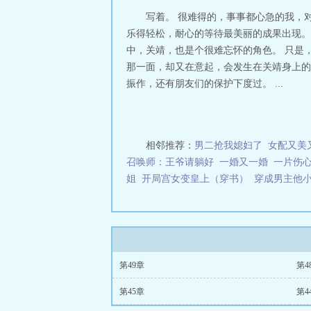
串的作用与功效
写着。 很难得的，事事都心急的我，
效与作用
沉香五
乐得轻松，耐心的等待最美丽的成果出现。
和作用
沉香的功
中，关靖，也是个很难忘怀的角色。 只是
滞丸的功效
沉香
那一面，却又在意起，会发生在关靖身上的
情节跌宕起伏、扣
振作，还有朋友们的保护下度过。 ...
相邻推荐：
男二抢我媳妇了
女配又美
召唤师：王爷请躺好
一婚又一婚
一片伤
姐
开局宫女变皇上（穿书）
穿成男主他
第49章
第4
第45章
第4