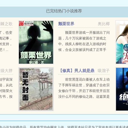
已完结热门小说推荐
荆棘之歌
颤栗世界
奥比椰
了，也变
颤栗世界游戏一开服就出了问
诡记事，
题，几十万玩家被困在了游戏之
的支持，
中。残疾人柳乾在进入游戏的时
...
候，合金义肢被误判成了正常手
脚，这让他在游戏世界里拥有了合
金打造的四肢。一拳能打断一棵
树，一脚能踹倒一堵墙。开了这么
超级大胖
【修真】男人就是鼎
吸溜子
大的挂，柳乾当然想要好好玩下
炉
去...
始宇宙深
前世黑莲花白蓁被人在车上动
陆，从此
了手脚车祸去世，穿越成了合欢宗
时陈荣火
女修白千羽，开启了和前世开后宫
古书，按
没什么不同的修仙之路。这篇算是
他人三百
某某宗女修炼手札的同人，但是是
书籍的指
否玩游戏对看文没啥影响，文不会
手也变得
收费，大家放心追，女主是自设的
.
无心海王型号。挂是挂了修真...
有小说为转载作品，所有章节均由网友上传，转载至本站只是为了宣传本书让更多读