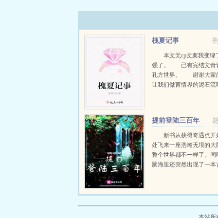
槐夏记事
本文无cp文案我变绿
强了。 已有完结文青
孔方世界。 谢谢大家
让我们做言情界的泥石流吧！
提前登陆三百年
新书从获得奇遇点开
处飞来一座浩瀚无垠的大
整个世界都不一样了。同
脑海里还突然出现了一本
照古书的指引，他提前其
年登陆到了新界。同样在
引下，在新界中，他的左
不一样了。他从地下挖出..
本站所