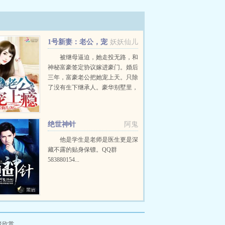
1号新妻：老公，宠
妖妖仙儿
上瘾！
被继母逼迫，她走投无路，和
神秘富豪签定协议嫁进豪门。婚后
三年，富豪老公把她宠上天。只除
了没有生下继承人。豪华别墅里，
裴七七气愤地将报纸砸在男人身上
这上面说我是不下蛋的母鸡，唐
煜，明明就是你的问题。男人放下
绝世神针
阿鬼
报纸，一本正经地赞同小...
他是学生是老师是医生更是深
藏不露的贴身保镖。QQ群
583880154...
者欣赏。