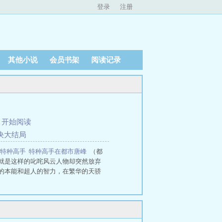
登录
注册
其他小说
会员书架
阅读记录
、
开始阅读
对决大结局
强特种高手
特种高手在都市唐峰
（都
就是这样的叱咤风云人物却突然放弃
的本能和超人的智力，在繁华的天骄