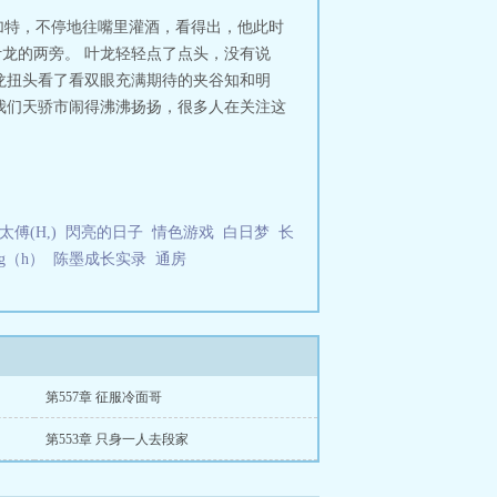
加特，不停地往嘴里灌酒，看得出，他此时
叶龙的两旁。 叶龙轻轻点了点头，没有说
叶龙扭头看了看双眼充满期待的夹谷知和明
在我们天骄市闹得沸沸扬扬，很多人在关注这
傅(H,)
閃亮的日子
情色游戏
白日梦
长
g（h）
陈墨成长实录
通房
第557章 征服冷面哥
第553章 只身一人去段家