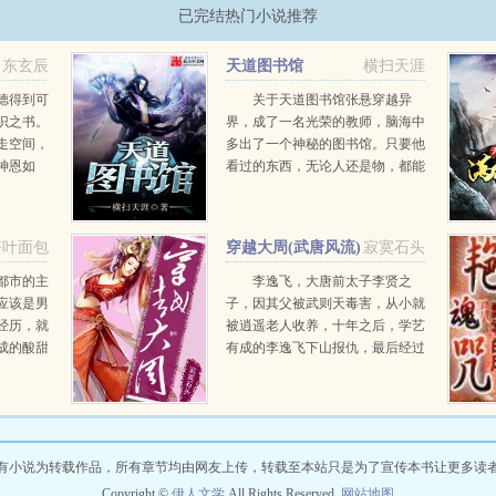
已完结热门小说推荐
东玄辰
天道图书馆
横扫天涯
德得到可
关于天道图书馆张悬穿越异
识之书。
界，成了一名光荣的教师，脑海中
走空间，
多出了一个神秘的图书馆。只要他
神恩如
看过的东西，无论人还是物，都能
世界，就
自动形成书籍，记录下对方各种各
样的缺点，于是，他牛大了！教学
生收徒弟，开堂授课，调教最强
茶叶面包
穿越大周(武唐风流)
寂寞石头
者，传授天下。...
都市的主
李逸飞，大唐前太子李贤之
应该是男
子，因其父被武则天毒害，从小就
经历，就
被逍遥老人收养，十年之后，学艺
成的酸甜
有成的李逸飞下山报仇，最后经过
非一般的
与武则天的一番较量终于将女皇降
走寻常
服，成功光复李唐江山，揽江山美
人于一身，享受人间帝王之风
流。...
有小说为转载作品，所有章节均由网友上传，转载至本站只是为了宣传本书让更多读
Copyright ©
伊人文学
All Rights Reserved.
网站地图