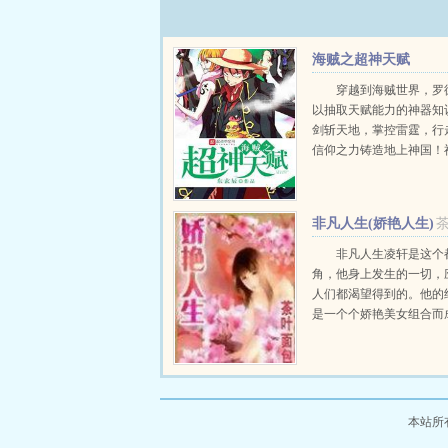
海贼之超神天赋
穿越到海贼世界，罗
以抽取天赋能力的神器知
剑斩天地，掌控雷霆，行
信仰之力铸造地上神国！
海，神威如狱。来到这个
注定无敌于世。...
非凡人生(娇艳人生)
非凡人生凌轩是这个
角，他身上发生的一切，
人们都渴望得到的。他的
是一个个娇艳美女组合而
苦辣爱恨情仇非凡人生绝
人生故事，娇艳人生，不
路。非凡人生...
本站所