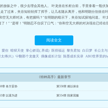
的放纵之中，很少去理会其他人。 叶龙坐在长柜台前，手里拿着一瓶伏
带人走了过来，夹谷知轻轻挥了挥手，让几名随从离开，他和明朗分别坐在
要和空无大师对决，有把握吗？”在明朗的暗示下，夹谷知试探地问道。 
道了！” “是呀！”明朗忍不住叹了口气：“你和空无大师的对决现在已经
阅读全文
愛你
暗狱天使
掌心娇花(,养成)
医得福运
黎失君知
白日梦
长公主与太
傅(H,)
屮翻那个龙傲天
偶像成长计划
陈墨成长实录
ABO世界里的b
《特种高手》最新章节
59章 各方妥协
第558章 难以保全
55章 以退为进
第554章 段家屈服