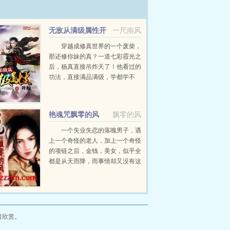
无敌从满级属性开
一尺南风
始
穿越成修真世界的一个废柴，
那还修你妹的真？一道七彩霞光之
后，杨真直接吊炸天了！他看过的
功法，直接满品满级，学都学不
完！他炼制的丹药，不但起死回
生，还能青春永驻！他锻造的武
器，上打神王大帝，下捅黄泉幽
艳魂咒飘零的风
飘零的风
狱，每一件都让天地颤栗，让神魔
退避...
一个失业失恋的落魄男子，遇
上一个奇怪的老人，加上一个奇怪
的项链之后，金钱，美女，似乎全
都是从天而降，而事情却又没有这
么简单，这一切，需要有魂灵去修
炼！...
者欣赏。