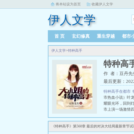
将本站设为首页
收藏伊人文学
伊人文学
首 页
玄幻修真
重生穿越
都市
伊人文学
>
特种高手
特种高
作 者：豆丹先
最后更新：2022-0
特种高手在都市
市热血小说）叶
耀眼光环，回到
市上演一场激情四
《特种高手》第560章 最后的对决大结局最新章节试