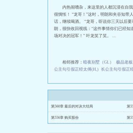
内热闹嘈杂，来这里的人都沉浸在自我
很惆怅！ “龙哥！”这时，明朗和夹谷知
话，继续喝酒。 “龙哥，听说你三天以后
朗，很快收回视线：“这件事情你们已经知
场对决的冠军！” 叶龙笑了笑。 ...
相邻推荐：
暗夜别墅（GL）
极品老板
公主勾引假正经太傅(H,)
长公主勾引假正经太
第560章 最后的对决大结局
第5
第556章 购买股份
第5