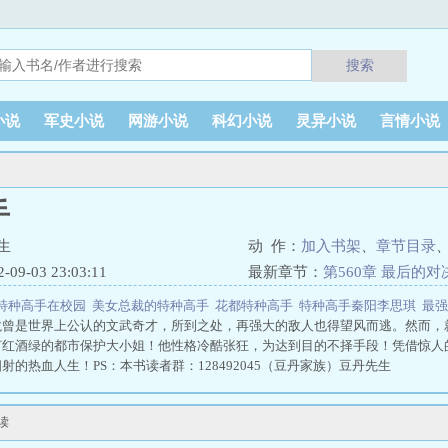
搜索
小说
军史小说
网游小说
科幻小说
灵异小说
言情小说
手
生
动 作：
加入书架
、
章节目录
9-03 23:03:11
最新章节：
第560章 最后的
特种高手在校园
美女总裁的特种高手
花都特种高手
特种高手秦阳李思琪
最
龙曾是世界上公认的文武奇才，所到之处，再强大的敌人也得望风而逃。然而，
灯红酒绿的都市保护大小姐！他性格冷酷张狂，为达到目的不择手段！凭借惊人
射的热血人生！PS：本书读者群：128492045（豆丹家族）豆丹先生
读