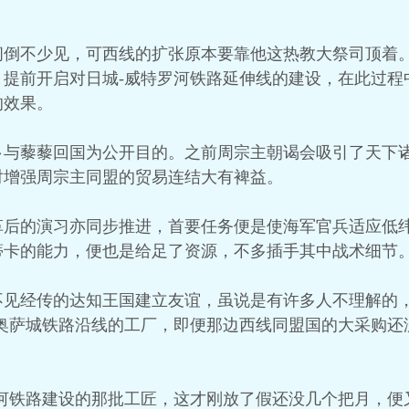
间倒不少见，可西线的扩张原本要靠他这热教大祭司顶着
，提前开启对日城-威特罗河铁路延伸线的建设，在此过程
的效果。
卜与藜藜回国为公开目的。之前周宗主朝谒会吸引了天下
对增强周宗主同盟的贸易连结大有裨益。
革后的演习亦同步推进，首要任务便是使海军官兵适应低
蒂卡的能力，便也是给足了资源，不多插手其中战术细节
不见经传的达知王国建立友谊，虽说是有许多人不理解的
-奥萨城铁路沿线的工厂，即便那边西线同盟国的大采购还
罗河铁路建设的那批工匠，这才刚放了假还没几个把月，便