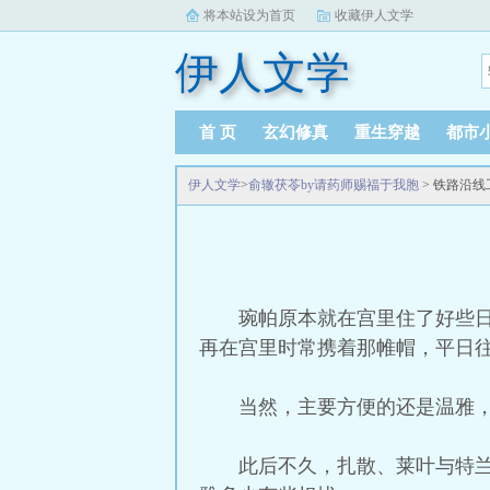
将本站设为首页
收藏伊人文学
伊人文学
首 页
玄幻修真
重生穿越
都市
伊人文学
>
俞辙茯苓by请药师赐福于我胞
> 铁路沿
琬帕原本就在宫里住了好些
再在宫里时常携着那帷帽，平日
当然，主要方便的还是温雅
此后不久，扎散、莱叶与特