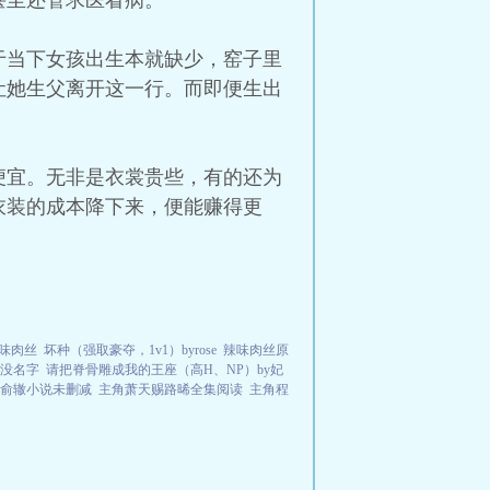
甚至还管求医看病。
于当下女孩出生本就缺少，窑子里
让她生父离开这一行。而即便生出
便宜。无非是衣裳贵些，有的还为
衣装的成本降下来，便能赚得更
辣味肉丝
坏种（强取豪夺，1v1）byrose
辣味肉丝原
y没名字
请把脊骨雕成我的王座（高H、NP）by妃
俞辙小说未删减
主角萧天赐路晞全集阅读
主角程