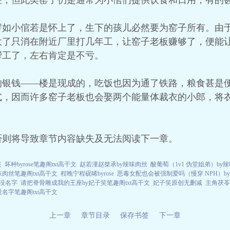
住，但此类窑子仍是通常为小倌们提供饮食和日用，有的
譬如小倌若是怀上了，生下的孩儿必然要为窑子所有。由
大了只消在附近厂里打几年工，让窑子老板赚够了，便能
帮工了，左右肯定是不亏。
的银钱——楼是现成的，吃饭也因为通了铁路，粮食甚是
式，因而许多窑子老板也会娶两个能量体裁衣的小郎，将
否则将导致章节内容缺失及无法阅读下一章。
笑
坏种byrose笔趣阁txt高干文
赵若潼赵桀承by辣味肉丝
酸葡萄（1v1 伪堂姐弟）by
味肉丝笔趣阁txt高干文
程晚宁程砚晞byrose
恶毒女配也会被强制爱吗（慢穿 NPH）b
y没名字
请把脊骨雕成我的王座by妃子笑笔趣阁txt高干文
妃子笑原创无删减
主角茯苓
名字笔趣阁txt高干文
上一章
章节目录
保存书签
下一章