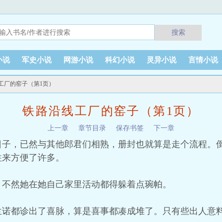
搜索
小说
军史小说
网游小说
科幻小说
灵异小说
言情小说
线工厂的窑子（第1页）
铁路沿线工厂的窑子（第1页）
上一章
章节目录
保存书签
下一章
日子，已然与其他郎君们相熟，册封也就算是走个流程。
往来方便了许多。
，不然她在她自己家里活动都得躲着点琬帕。
兰诺都诊出了喜脉，算是喜事都凑成堆了。只有些出人意