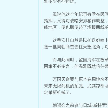
雅多少有些担忧。
虽说他这个年纪再有孕在民
指挥，只得对战略安排稍作调整
线地区，便也顺便起了增援西线
这番安排自然是以护送妲哈
送一批周朝商贾去往天堑北角，
而与此同时，监国海军在改
困难不必多言，但温雅既然信任
万国天命要与原本在周地名
未来无限商机的预兆。尤其凉郡
定做新机械了。
朝谒会之前参与日城-威特