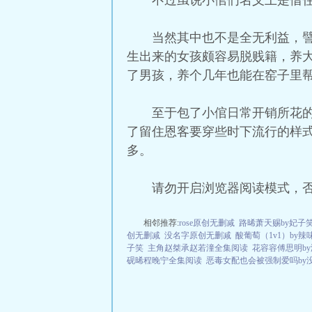
不过虽说小倌们名义上是借
当然其中也不是全无利益，
生出来的女孩颇容易脱贱籍，养
了男孩，养个几年也能在窑子里
至于包了小倌日常开销所花
了留住恩客要穿些时下流行的样
多。
请勿开启浏览器阅读模式，
相邻推荐:
rose原创无删减
路晞萧天赐by妃子
创无删减
没名字原创无删减
酸葡萄（1v1）by辣
子笑
主角赵桀承赵若潼全集阅读
花容容傅思明b
砚晞程晚宁全集阅读
恶毒女配也会被强制爱吗by没