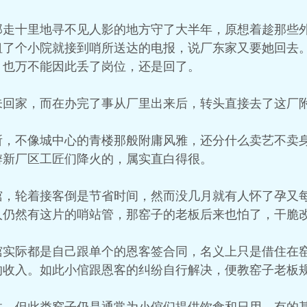
那走十里地寻不见人影的地方守了大半年，原想着趁那些
租了个小院就接到哨所送达的电报，说厂东家又要她回去
，也万不能因此丢了岗位，还是回了。
未回家，而在办完了事从厂里出来后，转头直接去了这厂
所，不像城中心的青楼那般附庸风雅，还分什么卖艺不卖
僻新厂区工匠们降火的，属实直白得很。
倌，轮着接客倒是节省时间，然而没几月就有人怀了孕又
人仍然有这片的哨站管，那窑子的老板后来也怕了，干脆
倌实际都是自己跟单个的恩客签合同，名义上只是借住在
的收入。如此小倌跟恩客的纠纷自行解决，便教窑子老板