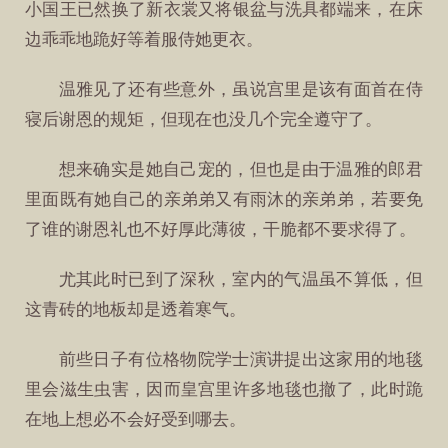
小国王已然换了新衣裳又将银盆与洗具都端来，在床
边乖乖地跪好等着服侍她更衣。
温雅见了还有些意外，虽说宫里是该有面首在侍
寝后谢恩的规矩，但现在也没几个完全遵守了。
想来确实是她自己宠的，但也是由于温雅的郎君
里面既有她自己的亲弟弟又有雨沐的亲弟弟，若要免
了谁的谢恩礼也不好厚此薄彼，干脆都不要求得了。
尤其此时已到了深秋，室内的气温虽不算低，但
这青砖的地板却是透着寒气。
前些日子有位格物院学士演讲提出这家用的地毯
里会滋生虫害，因而皇宫里许多地毯也撤了，此时跪
在地上想必不会好受到哪去。