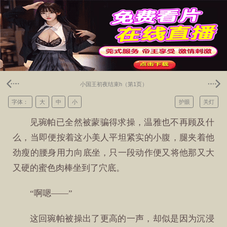
小国王初夜结束h（第1页）
字体：
大
中
小
护眼
关灯
见琬帕已全然被蒙骗得求操，温雅也不再顾及什
么，当即便按着这小美人平坦紧实的小腹，腿夹着他
劲瘦的腰身用力向底坐，只一段动作便又将他那又大
又硬的蜜色肉棒坐到了穴底。
“啊嗯——”
这回琬帕被操出了更高的一声，却似是因为沉浸