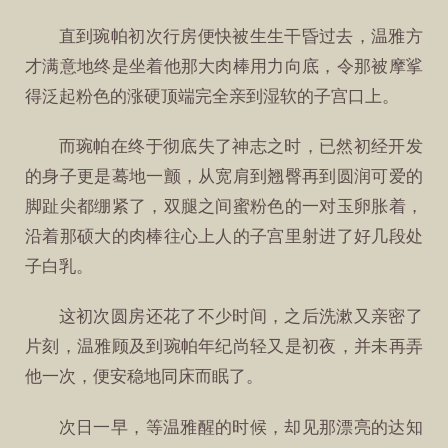
直到琬帕初次行房便快被生生干昏过去，温雅方
才满意地终是坐着他那大肉棒用力向底，令那被摩挲
得泛起粉色的涨硬顶端完全亲到湿软的子宫口上。
而琬帕在终于彻底失了神志之时，已然初经开发
的身子更是蓦地一颤，从宽肩到翘臀再到圆润可爱的
脚趾尖都绷紧了，双腿之间蜜粉色的一对玉卵胀着，
沿着那硕大的肉棒往心上人的子宫里射进了好几段处
子白乳。
这初次圆房还花了不少时间，之后洗漱又亲密了
片刻，温雅顾及到琬帕年纪尚轻又是初夜，并未再弄
他一次，便安稳地同床而眠了。
次日一早，等温雅醒的时候，却见那漂亮的达知