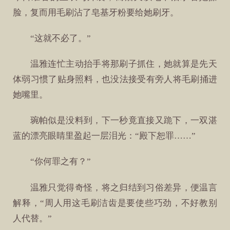
脸，复而用毛刷沾了皂基牙粉要给她刷牙。
“这就不必了。”
温雅连忙主动抬手将那刷子抓住，她就算是先天
体弱习惯了贴身照料，也没法接受有旁人将毛刷捅进
她嘴里。
琬帕似是没料到，下一秒竟直接又跪下，一双湛
蓝的漂亮眼睛里盈起一层泪光：“殿下恕罪……”
“你何罪之有？”
温雅只觉得奇怪，将之归结到习俗差异，便温言
解释，“周人用这毛刷洁齿是要使些巧劲，不好教别
人代替。”