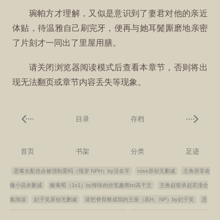
琬帕方才理解，又似是意识到了妻君对他的亲近
体贴，待温雅自己刷完牙，便再与她耳鬓厮磨地亲密
了片刻才一同出了里屋用膳。
请关闭浏览器阅读模式后查看本章节，否则将出
现无法翻页或章节内容丢失等现象。
目录
存档
首页
书架
分类
足迹
恶毒女配也会被强制爱吗（慢穿 NPH）by没名字
rose原创无删减
主角茯苓俞
辙小说未删减
酸葡萄（1v1）by辣味肉丝笔趣阁txt高干文
主角赵桀承赵若潼全
集阅读
妃子笑原创无删减
请把脊骨雕成我的王座（高H、NP）by妃子笑
恶
毒女配也会被强制爱吗by没名字笔趣阁txt高干文
酸葡萄（1v1 伪堂姐弟）by辣味