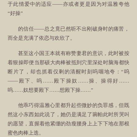
于此情爱中的适应——亦或者更是因为对温雅夸他
“好操”
的信任——总之竟已然听不出刚破身时的痛苦，
而全是充满了依恋与欢欣了。
甚至这小国王本就有称赞妻君的意识，此时被按
着狠操即便当那硕大肉棒被抵到穴里深处时脑海都快
断片了，却也抓着仅剩的清醒时刻呜咽地夸：“呜
——殿下、呜……殿下操奴……操、操得好……
呜……奴想要殿下……想殿下操……”
他乖巧得温雅心里都升起些微妙的负罪感，但既
然这小东西如此说了，她仍是满足了琬帕此时所哭叫
的愿望，直握着他紧绷的劲瘦腰身上上下下地在那根
蜜色肉棒上迭。