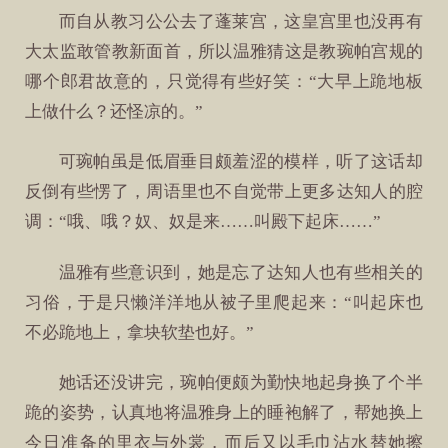
而自从教习公公去了蓬莱宫，这皇宫里也没再有
大太监敢管教新面首，所以温雅猜这是教琬帕宫规的
哪个郎君故意的，只觉得有些好笑：“大早上跪地板
上做什么？还怪凉的。”
可琬帕虽是低眉垂目颇羞涩的模样，听了这话却
反倒有些愣了，周语里也不自觉带上更多达知人的腔
调：“哦、哦？奴、奴是来……叫殿下起床……”
温雅有些意识到，她是忘了达知人也有些相关的
习俗，于是只懒洋洋地从被子里爬起来：“叫起床也
不必跪地上，拿块软垫也好。”
她话还没讲完，琬帕便颇为勤快地起身换了个半
跪的姿势，认真地将温雅身上的睡袍解了，帮她换上
今日准备的里衣与外裳，而后又以毛巾沾水替她擦