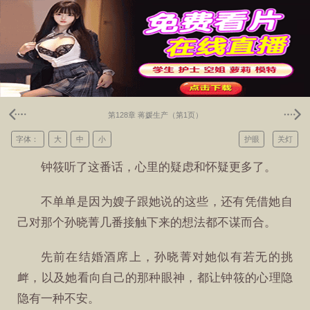
第128章 蒋媛生产（第1页）
字体：
大
中
小
护眼
关灯
钟筱听了这番话，心里的疑虑和怀疑更多了。
不单单是因为嫂子跟她说的这些，还有凭借她自
己对那个孙晓菁几番接触下来的想法都不谋而合。
先前在结婚酒席上，孙晓菁对她似有若无的挑
衅，以及她看向自己的那种眼神，都让钟筱的心理隐
隐有一种不安。