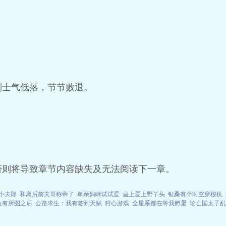
！
则士气低落，节节败退。
否则将导致章节内容缺失及无法阅读下一章。
小夫郎
和离后前夫哥称帝了
单亲妈咪试试爱
皇上爱上野丫头
银桑有个时空穿梭机
鱼有所图之后
公路求生：我有签到天赋
狩心游戏
全星系都在等我孵蛋
论亡国太子乱