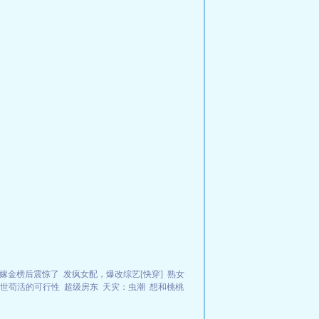
嫁金榜后震惊了
发疯女配，爆改综艺[快穿]
熟女
世苟活的可行性
超级房东
天灾：虫潮
想和桃桃