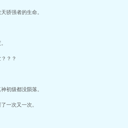
数天骄强者的生命。
度。
亡？？？
真神初级都没陨落。
屠了一次又一次。