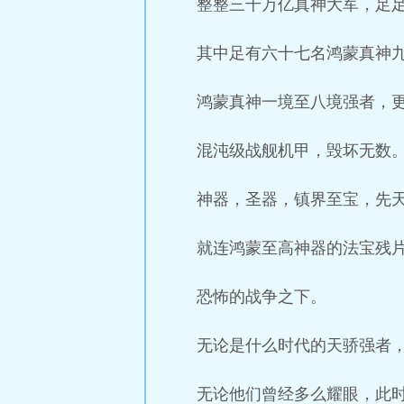
整整三千万亿真神大军，足
其中足有六十七名鸿蒙真神
鸿蒙真神一境至八境强者，
混沌级战舰机甲，毁坏无数
神器，圣器，镇界至宝，先
就连鸿蒙至高神器的法宝残
恐怖的战争之下。
无论是什么时代的天骄强者
无论他们曾经多么耀眼，此