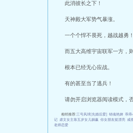
此消彼长之下！
天神殿大军势气暴涨。
一个个悍不畏死，越战越勇
而五大高维宇宙联军一方，
根本已经无心应战。
有的甚至当了逃兵！
请勿开启浏览器阅读模式，
相邻推荐:
三号风球[先婚后爱]
销魂艳婢
乖乖
记
虐文女主靠五岁女儿躺赢
你女朋友挺漂亮
咸
老师恋爱