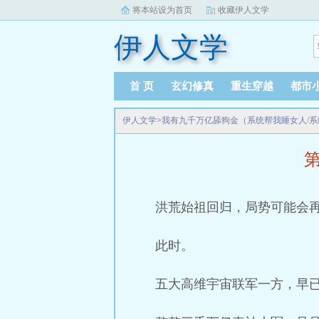
将本站设为首页
收藏伊人文学
伊人文学
首 页
玄幻修真
重生穿越
都市
伊人文学
>
我有九千万亿舔狗金（系统帮我睡女人/
第
洪荒始祖回归，局势可能会
此时。
五大高维宇宙联军一方，早