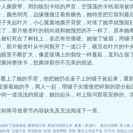
个人撕胶带、用刮板刮卡纸的声音，空荡荡的卡纸渐渐被
子，颜色明亮，边缘微微泛着焦糖色，她特意把它留到最
镊子夹起叶片，小心翼翼地撕开背胶，对准了她早就预留
歪了，那片银杏叶的朝向就和她预想的不一样了。原本她
是被钉死在了树枝上，姿态有些僵硬。她皱了皱眉，用镊
声，那片银杏叶从中间裂开了一道口子，横亘在叶片的中
她眼里不断扩大，像是玻璃上的裂纹一样蔓延，直到占据
想撕掉整张卡，想撕掉那些不完美的痕迹。
手覆上了她的手背，他把她扔在桌子上的镊子捡起来，重
只是握着她的手，两人一起，用镊子尖慢慢把碎裂的部分
中间一道浅浅的痕迹，她抬起头，对上陈珂那双安静的、
否则将导致章节内容缺失及无法阅读下一章。
我崩坏了惊悚游戏
醉梦风月录
希望与绝望之外
素鸢（养成H）
孤光与清辉
双人船
鲸向海
过犹不及
特别的你
杉雄
迷色學院
穿刺
重生之拜金千金
打勾勾
在他之上