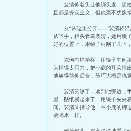
裴清仰着头让他绑头发，递给
直都是务实主义，但他毫不犹豫
从“从这里分开......”
从下手，抬头看着裴清，她用镊
好的位置上，用镊子柄刮了几下
陈珂有样学样，用镊子夹起
为捏得太用力，把小鹿的耳朵捏
地笑得前仰后合，陈珂大概是也觉
裴清笑够了，凑到他旁边，
里，贴纸就起来了，用镊子夹夹
间。裴清又指导他，在小鹿的脚
要喝水一样。