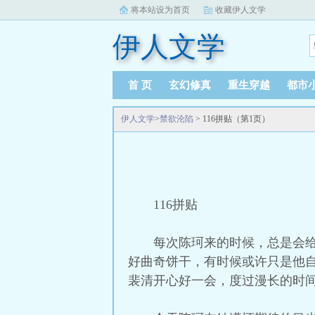
将本站设为首页
收藏伊人文学
伊人文学
首 页
玄幻修真
重生穿越
都市
伊人文学
>
禁欲沦陷
> 116拼贴（第1页）
116拼贴
每次陈珂来的时候，总是会
好曲奇饼干，有时候或许只是他
裴清开心好一会，度过漫长的时