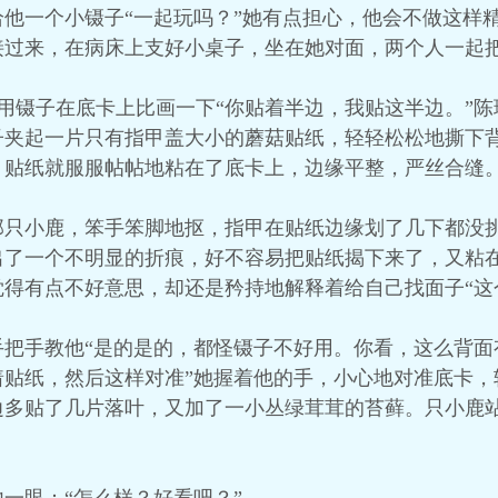
他一个小镊子“一起玩吗？”她有点担心，他会不做这样
接过来，在病床上支好小桌子，坐在她对面，两个人一起
裴清轻轻用镊子在底卡上比画一下“你贴着半边，我贴这半边。
子夹起一片只有指甲盖大小的蘑菇贴纸，轻轻松松地撕下
，贴纸就服服帖帖地粘在了底卡上，边缘平整，严丝合缝
那只小鹿，笨手笨脚地抠，指甲在贴纸边缘划了几下都没
出了一个不明显的折痕，好不容易把贴纸揭下来了，又粘
得有点不好意思，却还是矜持地解释着给自己找面子“这
手把手教他“是的是的，都怪镊子不好用。你看，这么背面
着贴纸，然后这样对准”她握着他的手，小心地对准底卡，
边多贴了几片落叶，又加了一小丛绿茸茸的苔藓。只小鹿