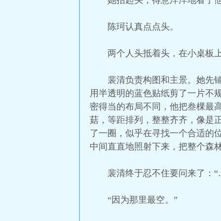
她抬起头，得意洋洋地看了他
陈珂认真点点头。
两个人头抵着头，在小桌板
裴清负责构图和主景。她先
用半透明的蓝色贴纸剪了一片不
密得当的布局不同，他把叁棵最
菇，等距排列，整整齐齐，像是正
了一圈，似乎在寻找一个合适的
中间直直地照射下来，把整个森
裴清终于忍不住要问来了：“
“因为那里最空。”