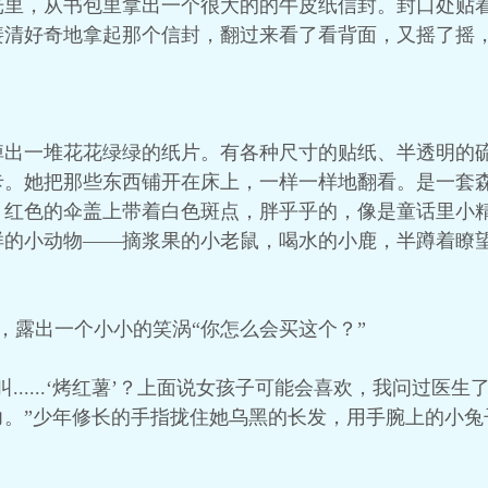
光里，从书包里拿出一个很大的的牛皮纸信封。封口处贴
清好奇地拿起那个信封，翻过来看了看背面，又摇了摇，
掉出一堆花花绿绿的纸片。有各种尺寸的贴纸、半透明的
卡。她把那些东西铺开在床上，一样一样地翻看。是一套
，红色的伞盖上带着白色斑点，胖乎乎的，像是童话里小
样的小动物——摘浆果的小老鼠，喝水的小鹿，半蹲着瞭
头看他，露出一个小小的笑涡“你怎么会买这个？”
......‘烤红薯’？上面说女孩子可能会喜欢，我问过医
力。”少年修长的手指拢住她乌黑的长发，用手腕上的小兔