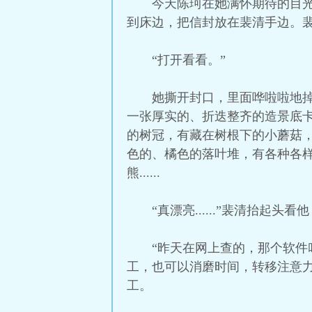
今天陈珂在她满怀期待的目
到床边，把信封放在裴清手边。裴
“打开看看。”
她撕开封口，里面哗啦啦地
一张厚实的、折迭整齐的造景底
的树冠，有藏在树根下的小蘑菇
色的、橘色的落叶堆，有各种各
熊......
“真漂亮......”裴清抬起
“昨天在网上查的，那个软件叫
工，也可以消磨时间，转移注意
工。