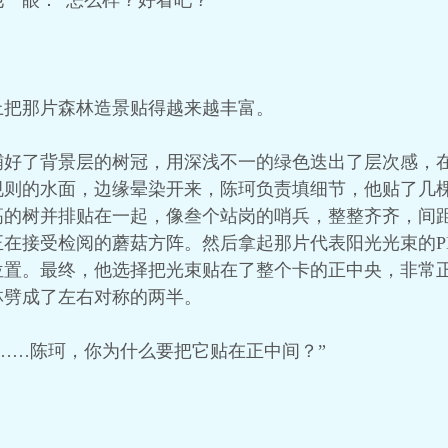
一眼：“怎么样？好看吧？”
上把那片森林造景贴得越来越丰富。
铺好了背景层的树冠，用深浅不一的绿色迭出了层次感，
规则的水面，边缘晕染开来，陈珂负责填细节，他贴了几
高的树并排贴在一起，像叁个站岗的哨兵，整整齐齐，间
在接受检阅的蘑菇方阵。然后拿起那片代表阳光光束的P
位置。最终，他选择把光束贴在了整个卡的正中央，非常
林劈成了左右对称的两半。
……陈珂，你为什么要把它贴在正中间？”