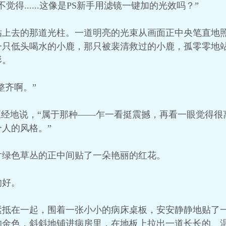
得......这像是PS新手用滤镜一键加的光效吗？”
贴上去的那道光柱。一道明亮的光束从画面正中央笔直地
一只低头喝水的小鹿，那只被裴清救过的小鹿，孤零零地
形。
整齐啊。”
正经地说，“属于那种——乍一看挺震撼，再看一眼觉得
人的风格。”
片绿色草丛的正中间贴了一朵艳丽的红花。
的好。
紧抵在一起，围着一张小小的病床桌板，安安静静地贴了
的金色，斜斜地铺进病房里，在地板上拉出一道长长的、