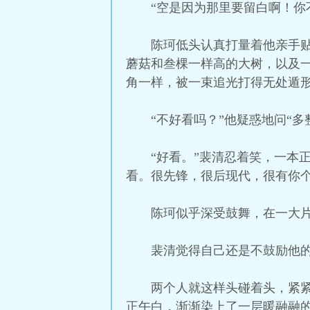
“空是因为那里要留白啊！你不觉
陈珂低头认真打量着他亲手
蘑菇和叁棵一样高的大树，以及
角一样，被一束追光打得无处遁
“不好看吗？”他疑惑地问“多
“好看。”裴清忍着笑，一本
看。很先锋，很后现代，很有你个
陈珂似乎深受鼓舞，在一大
裴清觉得自己还是不鼓励他
两个人就这样头碰着头，紧
正午白，渐渐染上了一层暖融融