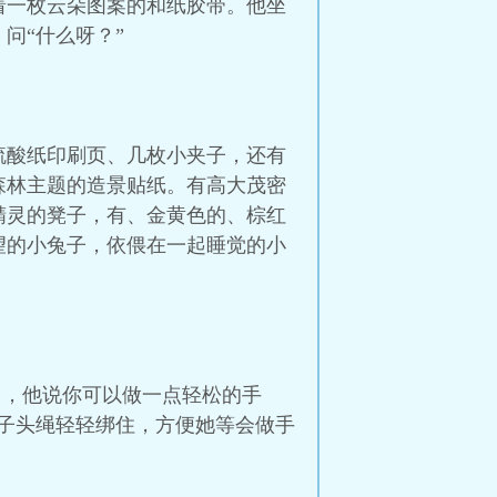
着一枚云朵图案的和纸胶带。他坐
问“什么呀？”
硫酸纸印刷页、几枚小夹子，还有
森林主题的造景贴纸。有高大茂密
精灵的凳子，有、金黄色的、棕红
望的小兔子，依偎在一起睡觉的小
生了，他说你可以做一点轻松的手
子头绳轻轻绑住，方便她等会做手