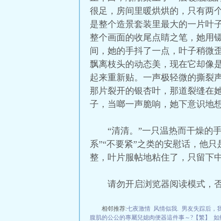
很足，房间里暖烘烘的，只有两
是整个造景套装里最大的一片叶
整个画面的收尾点睛之笔，她用
间，她的手抖了一点，叶子稍微
飘离枝头的动态美，现在它却像
起来重新贴。一声极轻微的撕裂
那片裂开的银杏叶，那道裂缝在
子，当啷一声脆响，她下意识地
“清清。”一只温热而干燥的
系”“不要紧”之类的安慰话，他
整，叶片服帖地粘住了，只留下
请勿开启浏览器阅读模式，
相邻推荐:
七夜激情
风情似我.
男友失踪后，
腹肌的公公的專屬兒媳肉便器這件事～?【繁】
如