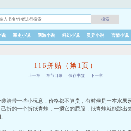
搜索
小说
军史小说
网游小说
科幻小说
灵异小说
言情小说
116拼贴（第1页）
上一章
章节目录
保存书签
下一章
给裴清带一些小玩意，价格都不算贵，有时候是一本水果
自己折的一个折纸青蛙，一摁它的屁股，纸青蛙就能跳出
间。