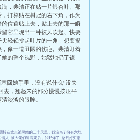
填满，裴清正在贴一片银杏叶。那
后，打算贴在树冠的右下角，作为
好的位置贴上去，贴上去的那一瞬
希望它呈现出一种被风吹起、快要
子尖轻轻挑起叶片的一角，想要揭
央，像一道丑陋的伤疤。裴清盯着
了她的整个视野，她猛地扔了镊
新塞回她手里，没有说什么“没关
贴回去，翘起来的部分慢慢按压平
清清淡淡的眼眸。
關於在丈夫被隔離的三十天里，我淪為了擁有六塊
的情人
被大佬们追着宠后，我野炸了
总裁好变态